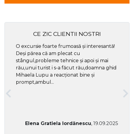
CE ZIC CLIENTII NOSTRI
O excursie foarte frumoasă și interesantă!
Cel ma
Deși părea că am plecat cu
respec
stângul,probleme tehnice și apoi și mai
rău,unui turist i s-a făcut rău,doamna ghid
Mihaela Lupu a reacționat bine și
prompt,ambul...
Elena Gratiela Iordănescu
, 19.09.2025