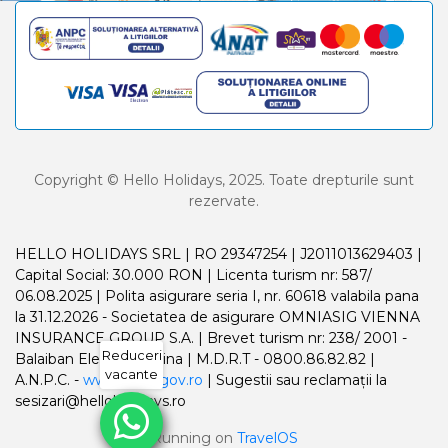
Copyright © Hello Holidays, 2025. Toate drepturile sunt
rezervate.
HELLO HOLIDAYS SRL | RO 29347254 | J2011013629403 |
Capital Social: 30.000 RON | Licenta turism nr: 587/
06.08.2025 | Polita asigurare seria I, nr. 60618 valabila pana
la 31.12.2026 - Societatea de asigurare OMNIASIG VIENNA
INSURANCE GROUP S.A. | Brevet turism nr: 238/ 2001 -
Reduceri
Balaiban Elena Madalina | M.D.R.T - 0800.86.82.82 |
vacante
A.N.P.C. -
www.anpc.gov.ro
| Sugestii sau reclamații la
sesizari@helloholidays.ro
Running on
TravelOS