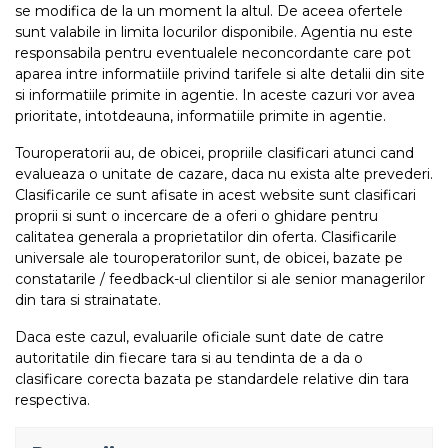
se modifica de la un moment la altul. De aceea ofertele
sunt valabile in limita locurilor disponibile. Agentia nu este
responsabila pentru eventualele neconcordante care pot
aparea intre informatiile privind tarifele si alte detalii din site
si informatiile primite in agentie. In aceste cazuri vor avea
prioritate, intotdeauna, informatiile primite in agentie.
Touroperatorii au, de obicei, propriile clasificari atunci cand
evalueaza o unitate de cazare, daca nu exista alte prevederi.
Clasificarile ce sunt afisate in acest website sunt clasificari
proprii si sunt o incercare de a oferi o ghidare pentru
calitatea generala a proprietatilor din oferta. Clasificarile
universale ale touroperatorilor sunt, de obicei, bazate pe
constatarile / feedback-ul clientilor si ale senior managerilor
din tara si strainatate.
Daca este cazul, evaluarile oficiale sunt date de catre
autoritatile din fiecare tara si au tendinta de a da o
clasificare corecta bazata pe standardele relative din tara
respectiva.