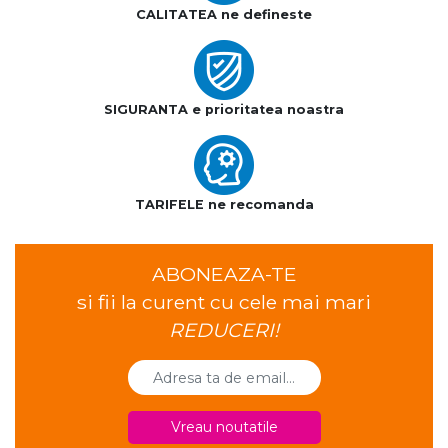
CALITATEA ne defineste
SIGURANTA e prioritatea noastra
TARIFELE ne recomanda
ABONEAZA-TE
si fii la curent cu cele mai mari
REDUCERI!
Vreau noutatile