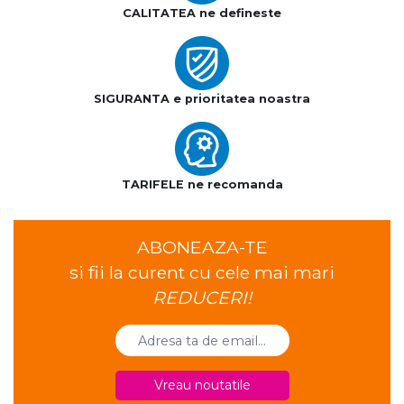
CALITATEA ne defineste
SIGURANTA e prioritatea noastra
TARIFELE ne recomanda
ABONEAZA-TE
si fii la curent cu cele mai mari
REDUCERI!
Vreau noutatile