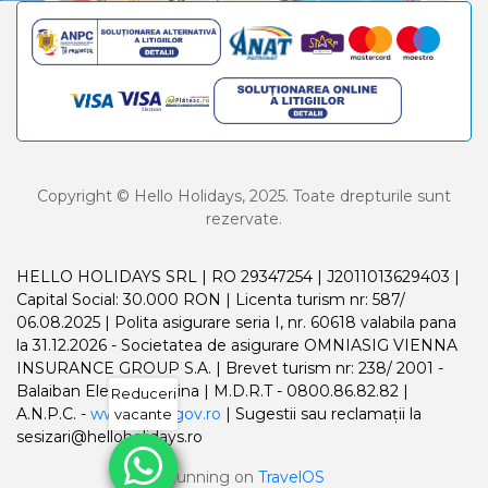
Copyright © Hello Holidays, 2025. Toate drepturile sunt
rezervate.
HELLO HOLIDAYS SRL | RO 29347254 | J2011013629403 |
Capital Social: 30.000 RON | Licenta turism nr: 587/
06.08.2025 | Polita asigurare seria I, nr. 60618 valabila pana
la 31.12.2026 - Societatea de asigurare OMNIASIG VIENNA
INSURANCE GROUP S.A. | Brevet turism nr: 238/ 2001 -
Balaiban Elena Madalina | M.D.R.T - 0800.86.82.82 |
Reduceri
A.N.P.C. -
www.anpc.gov.ro
| Sugestii sau reclamații la
vacante
sesizari@helloholidays.ro
Running on
TravelOS