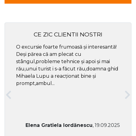
CE ZIC CLIENTII NOSTRI
O excursie foarte frumoasă și interesantă!
Cel ma
Deși părea că am plecat cu
respec
stângul,probleme tehnice și apoi și mai
rău,unui turist i s-a făcut rău,doamna ghid
Mihaela Lupu a reacționat bine și
prompt,ambul...
Elena Gratiela Iordănescu
, 19.09.2025