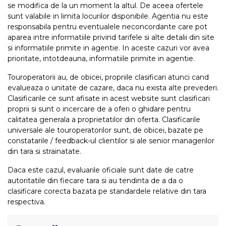
se modifica de la un moment la altul. De aceea ofertele
sunt valabile in limita locurilor disponibile. Agentia nu este
responsabila pentru eventualele neconcordante care pot
aparea intre informatiile privind tarifele si alte detalii din site
si informatiile primite in agentie. In aceste cazuri vor avea
prioritate, intotdeauna, informatiile primite in agentie.
Touroperatorii au, de obicei, propriile clasificari atunci cand
evalueaza o unitate de cazare, daca nu exista alte prevederi.
Clasificarile ce sunt afisate in acest website sunt clasificari
proprii si sunt o incercare de a oferi o ghidare pentru
calitatea generala a proprietatilor din oferta. Clasificarile
universale ale touroperatorilor sunt, de obicei, bazate pe
constatarile / feedback-ul clientilor si ale senior managerilor
din tara si strainatate.
Daca este cazul, evaluarile oficiale sunt date de catre
autoritatile din fiecare tara si au tendinta de a da o
clasificare corecta bazata pe standardele relative din tara
respectiva.