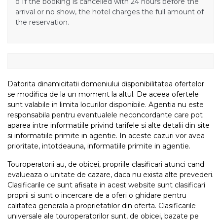
o
If the booking is cancelled with 24 hours before the
arrival or no show, the hotel charges the full amount of
the reservation.
Datorita dinamicitatii domeniului disponibilitatea ofertelor
se modifica de la un moment la altul. De aceea ofertele
sunt valabile in limita locurilor disponibile. Agentia nu este
responsabila pentru eventualele neconcordante care pot
aparea intre informatiile privind tarifele si alte detalii din site
si informatiile primite in agentie. In aceste cazuri vor avea
prioritate, intotdeauna, informatiile primite in agentie.
Touroperatorii au, de obicei, propriile clasificari atunci cand
evalueaza o unitate de cazare, daca nu exista alte prevederi.
Clasificarile ce sunt afisate in acest website sunt clasificari
proprii si sunt o incercare de a oferi o ghidare pentru
calitatea generala a proprietatilor din oferta. Clasificarile
universale ale touroperatorilor sunt, de obicei, bazate pe