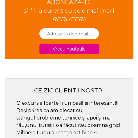
ABONEAZA-TE
si fii la curent cu cele mai mari
REDUCERI!
Vreau noutatile
CE ZIC CLIENTII NOSTRI
O excursie foarte frumoasă și interesantă!
Cel ma
Deși părea că am plecat cu
respec
stângul,probleme tehnice și apoi și mai
rău,unui turist i s-a făcut rău,doamna ghid
Mihaela Lupu a reacționat bine și