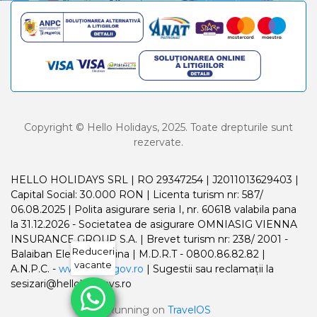
Copyright © Hello Holidays, 2025. Toate drepturile sunt
rezervate.
HELLO HOLIDAYS SRL | RO 29347254 | J2011013629403 |
Capital Social: 30.000 RON | Licenta turism nr: 587/
06.08.2025 | Polita asigurare seria I, nr. 60618 valabila pana
la 31.12.2026 - Societatea de asigurare OMNIASIG VIENNA
INSURANCE GROUP S.A. | Brevet turism nr: 238/ 2001 -
Reduceri
Balaiban Elena Madalina | M.D.R.T - 0800.86.82.82 |
vacante
A.N.P.C. -
www.anpc.gov.ro
| Sugestii sau reclamații la
sesizari@helloholidays.ro
Running on
TravelOS