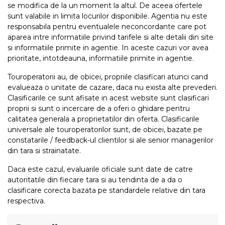
se modifica de la un moment la altul. De aceea ofertele
sunt valabile in limita locurilor disponibile. Agentia nu este
responsabila pentru eventualele neconcordante care pot
aparea intre informatiile privind tarifele si alte detalii din site
si informatiile primite in agentie. In aceste cazuri vor avea
prioritate, intotdeauna, informatiile primite in agentie.
Touroperatorii au, de obicei, propriile clasificari atunci cand
evalueaza o unitate de cazare, daca nu exista alte prevederi.
Clasificarile ce sunt afisate in acest website sunt clasificari
proprii si sunt o incercare de a oferi o ghidare pentru
calitatea generala a proprietatilor din oferta. Clasificarile
universale ale touroperatorilor sunt, de obicei, bazate pe
constatarile / feedback-ul clientilor si ale senior managerilor
din tara si strainatate.
Daca este cazul, evaluarile oficiale sunt date de catre
autoritatile din fiecare tara si au tendinta de a da o
clasificare corecta bazata pe standardele relative din tara
respectiva.