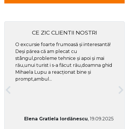
CE ZIC CLIENTII NOSTRI
O excursie foarte frumoasă și interesantă!
Cel ma
Deși părea că am plecat cu
respec
stângul,probleme tehnice și apoi și mai
rău,unui turist i s-a făcut rău,doamna ghid
Mihaela Lupu a reacționat bine și
prompt,ambul...
Elena Gratiela Iordănescu
, 19.09.2025