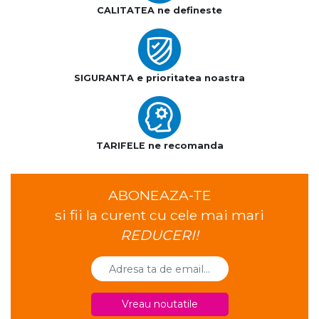
CALITATEA ne defineste
SIGURANTA e prioritatea noastra
TARIFELE ne recomanda
ABONEAZA-TE
si fii la curent cu cele mai mari
REDUCERI!
Vreau noutatile