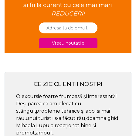
si fii la curent cu cele mai mari
REDUCERI!
Vreau noutatile
CE ZIC CLIENTII NOSTRI
O excursie foarte frumoasă și interesantă!
Cel ma
Deși părea că am plecat cu
respec
stângul,probleme tehnice și apoi și mai
rău,unui turist i s-a făcut rău,doamna ghid
Mihaela Lupu a reacționat bine și
prompt,ambul...