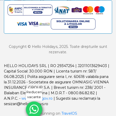
Copyright © Hello Holidays, 2025. Toate drepturile sunt
rezervate.
HELLO HOLIDAYS SRL | RO 29347254 | J2011013629403 |
Capital Social: 30.000 RON | Licenta turism nr: 587/
06.08.2025 | Polita asigurare seria I, nr. 60618 valabila pana
la 31.12.2026 - Societatea de asigurare OMNIASIG VIENNA
INSURANCE GROUP S.A. | Brevet turism nr: 238/ 2001 -
Reduceri
Balaiban Elena Madalina | M.D.R.T - 0800.86.82.82 |
vacante
A.N.P.C. -
www.anpc.gov.ro
| Sugestii sau reclamații la
sesizari@helloholidays.ro
Running on
TravelOS