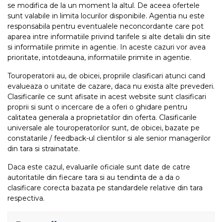
se modifica de la un moment la altul. De aceea ofertele
sunt valabile in limita locurilor disponibile. Agentia nu este
responsabila pentru eventualele neconcordante care pot
aparea intre informatiile privind tarifele si alte detalii din site
si informatiile primite in agentie. In aceste cazuri vor avea
prioritate, intotdeauna, informatiile primite in agentie.
Touroperatorii au, de obicei, propriile clasificari atunci cand
evalueaza o unitate de cazare, daca nu exista alte prevederi.
Clasificarile ce sunt afisate in acest website sunt clasificari
proprii si sunt o incercare de a oferi o ghidare pentru
calitatea generala a proprietatilor din oferta. Clasificarile
universale ale touroperatorilor sunt, de obicei, bazate pe
constatarile / feedback-ul clientilor si ale senior managerilor
din tara si strainatate.
Daca este cazul, evaluarile oficiale sunt date de catre
autoritatile din fiecare tara si au tendinta de a da o
clasificare corecta bazata pe standardele relative din tara
respectiva.