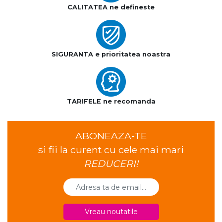
CALITATEA ne defineste
SIGURANTA e prioritatea noastra
TARIFELE ne recomanda
ABONEAZA-TE
si fii la curent cu cele mai mari
REDUCERI!
Vreau noutatile