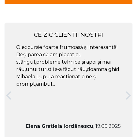
CE ZIC CLIENTII NOSTRI
O excursie foarte frumoasă și interesantă!
Cel ma
Deși părea că am plecat cu
respec
stângul,probleme tehnice și apoi și mai
rău,unui turist i s-a făcut rău,doamna ghid
Mihaela Lupu a reacționat bine și
prompt,ambul...
Elena Gratiela Iordănescu
, 19.09.2025