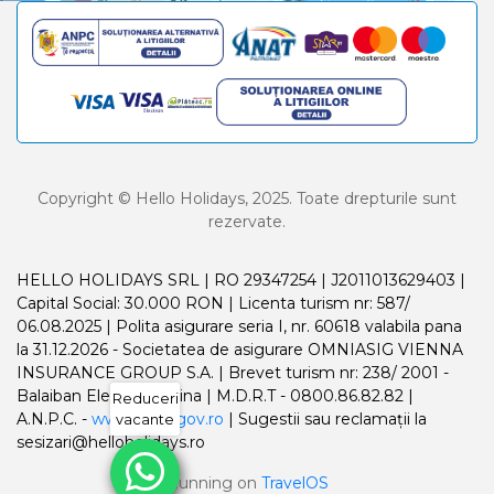
Copyright © Hello Holidays, 2025. Toate drepturile sunt
rezervate.
HELLO HOLIDAYS SRL | RO 29347254 | J2011013629403 |
Capital Social: 30.000 RON | Licenta turism nr: 587/
06.08.2025 | Polita asigurare seria I, nr. 60618 valabila pana
la 31.12.2026 - Societatea de asigurare OMNIASIG VIENNA
INSURANCE GROUP S.A. | Brevet turism nr: 238/ 2001 -
Balaiban Elena Madalina | M.D.R.T - 0800.86.82.82 |
Reduceri
A.N.P.C. -
www.anpc.gov.ro
| Sugestii sau reclamații la
vacante
sesizari@helloholidays.ro
Running on
TravelOS