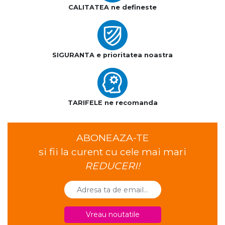
CALITATEA ne defineste
SIGURANTA e prioritatea noastra
TARIFELE ne recomanda
ABONEAZA-TE
si fii la curent cu cele mai mari
REDUCERI!
Vreau noutatile