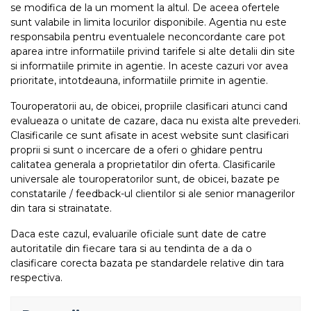
se modifica de la un moment la altul. De aceea ofertele
sunt valabile in limita locurilor disponibile. Agentia nu este
responsabila pentru eventualele neconcordante care pot
aparea intre informatiile privind tarifele si alte detalii din site
si informatiile primite in agentie. In aceste cazuri vor avea
prioritate, intotdeauna, informatiile primite in agentie.
Touroperatorii au, de obicei, propriile clasificari atunci cand
evalueaza o unitate de cazare, daca nu exista alte prevederi.
Clasificarile ce sunt afisate in acest website sunt clasificari
proprii si sunt o incercare de a oferi o ghidare pentru
calitatea generala a proprietatilor din oferta. Clasificarile
universale ale touroperatorilor sunt, de obicei, bazate pe
constatarile / feedback-ul clientilor si ale senior managerilor
din tara si strainatate.
Daca este cazul, evaluarile oficiale sunt date de catre
autoritatile din fiecare tara si au tendinta de a da o
clasificare corecta bazata pe standardele relative din tara
respectiva.