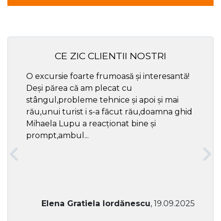
CE ZIC CLIENTII NOSTRI
O excursie foarte frumoasă și interesantă!
Cel ma
Deși părea că am plecat cu
respec
stângul,probleme tehnice și apoi și mai
rău,unui turist i s-a făcut rău,doamna ghid
Mihaela Lupu a reacționat bine și
prompt,ambul...
Elena Gratiela Iordănescu
, 19.09.2025