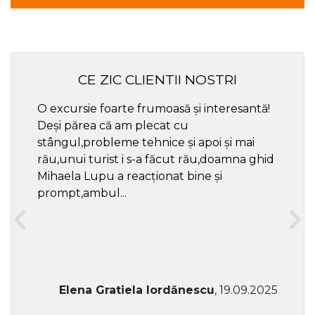
CE ZIC CLIENTII NOSTRI
O excursie foarte frumoasă și interesantă!
Cel ma
Deși părea că am plecat cu
respec
stângul,probleme tehnice și apoi și mai
rău,unui turist i s-a făcut rău,doamna ghid
Mihaela Lupu a reacționat bine și
prompt,ambul...
Elena Gratiela Iordănescu
, 19.09.2025