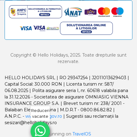
Copyright © Hello Holidays, 2025. Toate drepturile sunt
rezervate.
HELLO HOLIDAYS SRL | RO 29347254 | J2011013629403 |
Capital Social: 30.000 RON | Licenta turism nr: 587/
06.08.2025 | Polita asigurare seria I, nr. 60618 valabila pana
la 31.12.2026 - Societatea de asigurare OMNIASIG VIENNA
INSURANCE GROUP S.A. | Brevet turism nr: 238/ 2001 -
Balaiban Elena Madalina | M.D.R.T - 0800.86.82.82 |
Reduceri
A.N.P.C. -
www.anpc.gov.ro
| Sugestii sau reclamații la
vacante
sesizari@helloholidays.ro
Running on
TravelOS