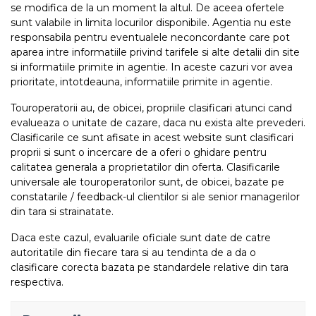
se modifica de la un moment la altul. De aceea ofertele
sunt valabile in limita locurilor disponibile. Agentia nu este
responsabila pentru eventualele neconcordante care pot
aparea intre informatiile privind tarifele si alte detalii din site
si informatiile primite in agentie. In aceste cazuri vor avea
prioritate, intotdeauna, informatiile primite in agentie.
Touroperatorii au, de obicei, propriile clasificari atunci cand
evalueaza o unitate de cazare, daca nu exista alte prevederi.
Clasificarile ce sunt afisate in acest website sunt clasificari
proprii si sunt o incercare de a oferi o ghidare pentru
calitatea generala a proprietatilor din oferta. Clasificarile
universale ale touroperatorilor sunt, de obicei, bazate pe
constatarile / feedback-ul clientilor si ale senior managerilor
din tara si strainatate.
Daca este cazul, evaluarile oficiale sunt date de catre
autoritatile din fiecare tara si au tendinta de a da o
clasificare corecta bazata pe standardele relative din tara
respectiva.