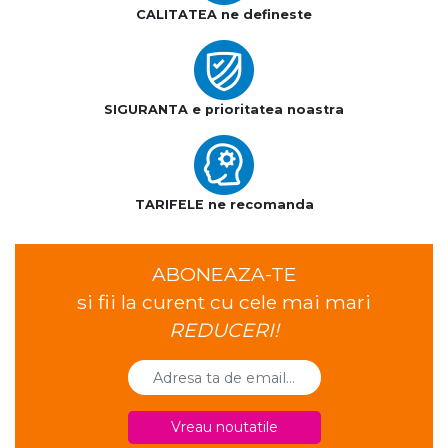
CALITATEA ne defineste
SIGURANTA e prioritatea noastra
TARIFELE ne recomanda
ABONEAZA-TE
si fii la curent cu cele mai mari
REDUCERI!
Vreau noutatile