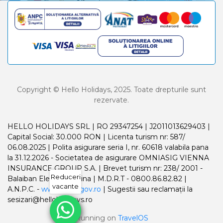
Copyright © Hello Holidays, 2025. Toate drepturile sunt
rezervate.
HELLO HOLIDAYS SRL | RO 29347254 | J2011013629403 |
Capital Social: 30.000 RON | Licenta turism nr: 587/
06.08.2025 | Polita asigurare seria I, nr. 60618 valabila pana
la 31.12.2026 - Societatea de asigurare OMNIASIG VIENNA
INSURANCE GROUP S.A. | Brevet turism nr: 238/ 2001 -
Reduceri
Balaiban Elena Madalina | M.D.R.T - 0800.86.82.82 |
vacante
A.N.P.C. -
www.anpc.gov.ro
| Sugestii sau reclamații la
sesizari@helloholidays.ro
Running on
TravelOS