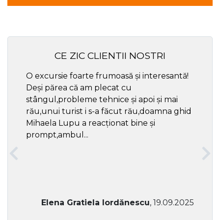
CE ZIC CLIENTII NOSTRI
O excursie foarte frumoasă și interesantă!
Cel ma
Deși părea că am plecat cu
respec
stângul,probleme tehnice și apoi și mai
rău,unui turist i s-a făcut rău,doamna ghid
Mihaela Lupu a reacționat bine și
prompt,ambul...
Elena Gratiela Iordănescu
, 19.09.2025