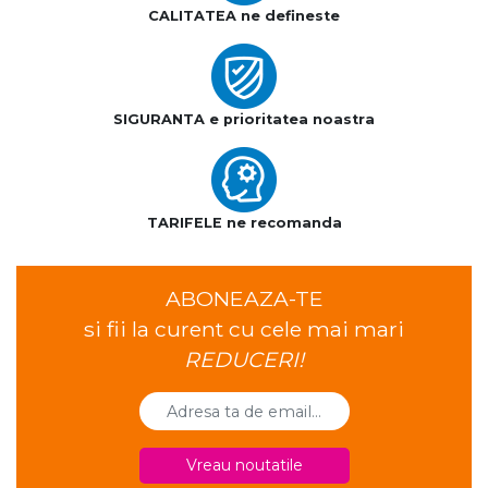
CALITATEA ne defineste
SIGURANTA e prioritatea noastra
TARIFELE ne recomanda
ABONEAZA-TE
si fii la curent cu cele mai mari
REDUCERI!
Vreau noutatile