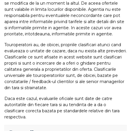
se modifica de la un moment la altul. De aceea ofertele
sunt valabile in limita locurilor disponibile. Agentia nu este
responsabila pentru eventualele neconcordante care pot
aparea intre informatiile privind tarifele si alte detalii din site
si informatiile primite in agentie. In aceste cazuri vor avea
prioritate, intotdeauna, informatiile primite in agentie.
Touroperatorii au, de obicei, propriile clasificari atunci cand
evalueaza o unitate de cazare, daca nu exista alte prevederi.
Clasificarile ce sunt afisate in acest website sunt clasificari
proprii si sunt o incercare de a oferi o ghidare pentru
calitatea generala a proprietatilor din oferta. Clasificarile
universale ale touroperatorilor sunt, de obicei, bazate pe
constatarile / feedback-ul clientilor si ale senior managerilor
din tara si strainatate.
Daca este cazul, evaluarile oficiale sunt date de catre
autoritatile din fiecare tara si au tendinta de a da o
clasificare corecta bazata pe standardele relative din tara
respectiva.