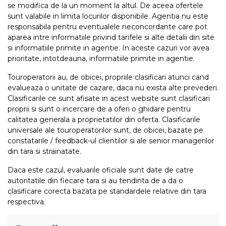
se modifica de la un moment la altul. De aceea ofertele
sunt valabile in limita locurilor disponibile. Agentia nu este
responsabila pentru eventualele neconcordante care pot
aparea intre informatiile privind tarifele si alte detalii din site
si informatiile primite in agentie. In aceste cazuri vor avea
prioritate, intotdeauna, informatiile primite in agentie.
Touroperatorii au, de obicei, propriile clasificari atunci cand
evalueaza o unitate de cazare, daca nu exista alte prevederi.
Clasificarile ce sunt afisate in acest website sunt clasificari
proprii si sunt o incercare de a oferi o ghidare pentru
calitatea generala a proprietatilor din oferta. Clasificarile
universale ale touroperatorilor sunt, de obicei, bazate pe
constatarile / feedback-ul clientilor si ale senior managerilor
din tara si strainatate.
Daca este cazul, evaluarile oficiale sunt date de catre
autoritatile din fiecare tara si au tendinta de a da o
clasificare corecta bazata pe standardele relative din tara
respectiva.