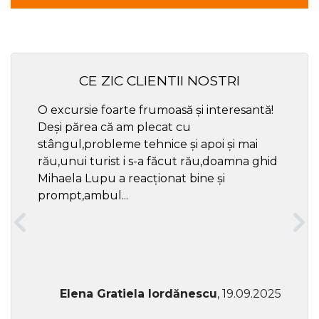
CE ZIC CLIENTII NOSTRI
O excursie foarte frumoasă și interesantă!
Cel ma
Deși părea că am plecat cu
respec
stângul,probleme tehnice și apoi și mai
rău,unui turist i s-a făcut rău,doamna ghid
Mihaela Lupu a reacționat bine și
prompt,ambul...
Elena Gratiela Iordănescu
, 19.09.2025