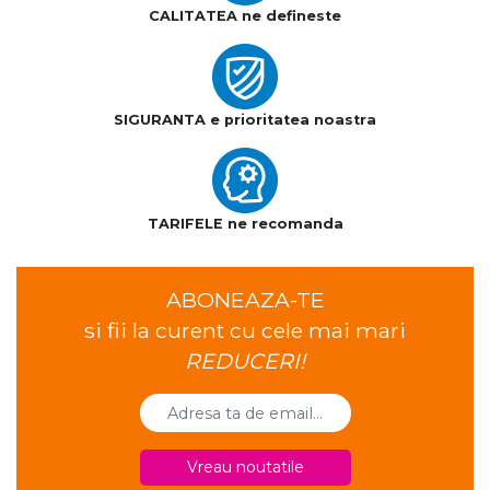
CALITATEA ne defineste
SIGURANTA e prioritatea noastra
TARIFELE ne recomanda
ABONEAZA-TE
si fii la curent cu cele mai mari
REDUCERI!
Vreau noutatile