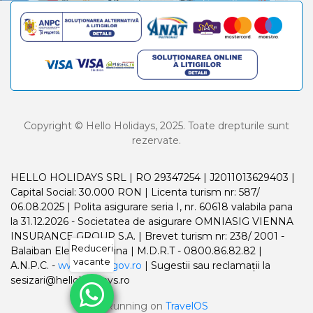
Copyright © Hello Holidays, 2025. Toate drepturile sunt
rezervate.
HELLO HOLIDAYS SRL | RO 29347254 | J2011013629403 |
Capital Social: 30.000 RON | Licenta turism nr: 587/
06.08.2025 | Polita asigurare seria I, nr. 60618 valabila pana
la 31.12.2026 - Societatea de asigurare OMNIASIG VIENNA
INSURANCE GROUP S.A. | Brevet turism nr: 238/ 2001 -
Reduceri
Balaiban Elena Madalina | M.D.R.T - 0800.86.82.82 |
vacante
A.N.P.C. -
www.anpc.gov.ro
| Sugestii sau reclamații la
sesizari@helloholidays.ro
Running on
TravelOS