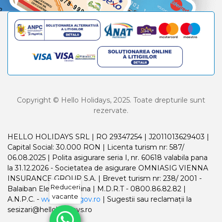
Copyright © Hello Holidays, 2025. Toate drepturile sunt
rezervate.
HELLO HOLIDAYS SRL | RO 29347254 | J2011013629403 |
Capital Social: 30.000 RON | Licenta turism nr: 587/
06.08.2025 | Polita asigurare seria I, nr. 60618 valabila pana
la 31.12.2026 - Societatea de asigurare OMNIASIG VIENNA
INSURANCE GROUP S.A. | Brevet turism nr: 238/ 2001 -
Reduceri
Balaiban Elena Madalina | M.D.R.T - 0800.86.82.82 |
vacante
A.N.P.C. -
www.anpc.gov.ro
| Sugestii sau reclamații la
sesizari@helloholidays.ro