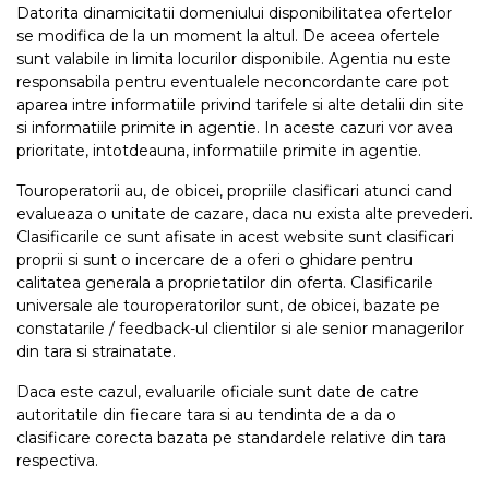
Datorita dinamicitatii domeniului disponibilitatea ofertelor
se modifica de la un moment la altul. De aceea ofertele
sunt valabile in limita locurilor disponibile. Agentia nu este
responsabila pentru eventualele neconcordante care pot
aparea intre informatiile privind tarifele si alte detalii din site
si informatiile primite in agentie. In aceste cazuri vor avea
prioritate, intotdeauna, informatiile primite in agentie.
Touroperatorii au, de obicei, propriile clasificari atunci cand
evalueaza o unitate de cazare, daca nu exista alte prevederi.
Clasificarile ce sunt afisate in acest website sunt clasificari
proprii si sunt o incercare de a oferi o ghidare pentru
calitatea generala a proprietatilor din oferta. Clasificarile
universale ale touroperatorilor sunt, de obicei, bazate pe
constatarile / feedback-ul clientilor si ale senior managerilor
din tara si strainatate.
Daca este cazul, evaluarile oficiale sunt date de catre
autoritatile din fiecare tara si au tendinta de a da o
clasificare corecta bazata pe standardele relative din tara
respectiva.