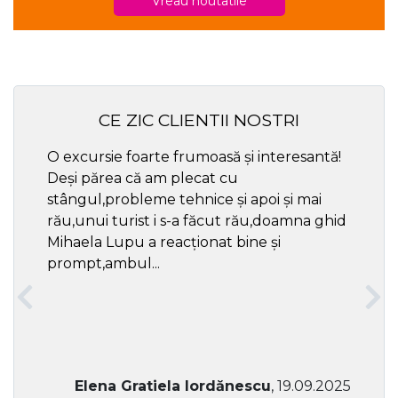
Vreau noutatile
CE ZIC CLIENTII NOSTRI
O excursie foarte frumoasă și interesantă!
Cel ma
Deși părea că am plecat cu
respec
stângul,probleme tehnice și apoi și mai
rău,unui turist i s-a făcut rău,doamna ghid
Mihaela Lupu a reacționat bine și
prompt,ambul...
Elena Gratiela Iordănescu
, 19.09.2025