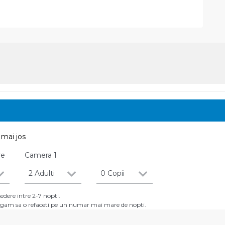
mai jos
re
Camera
1
2 Adulti
0 Copii
dere intre 2-7 nopti.
 rugam sa o refaceti pe un numar mai mare de nopti.