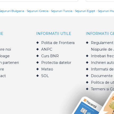
Sejururi Bulgaria
Sejururi Grecia
Sejururi Turcia
Sejururi Egipt
Sejururi H
IE
INFORMATII UTILE
INFORMATII 
Politia de Frontiera
Regulament 
re noi
ANPC
Nisipurile de
loage
Curs BNR
Intrebari fre
n parteneri
Protectia datelor
Inchirieri aut
ere
Meteo
Informatii de
act
SOL
Documente u
Politica de ut
Termeni si Co