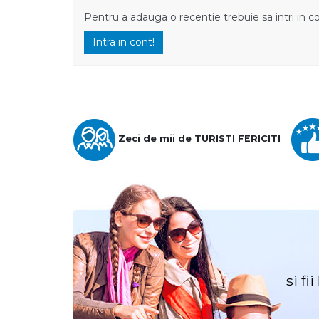
Pentru a adauga o recentie trebuie sa intri in c
Intra in cont!
Zeci de mii de TURISTI FERICITI
si fi