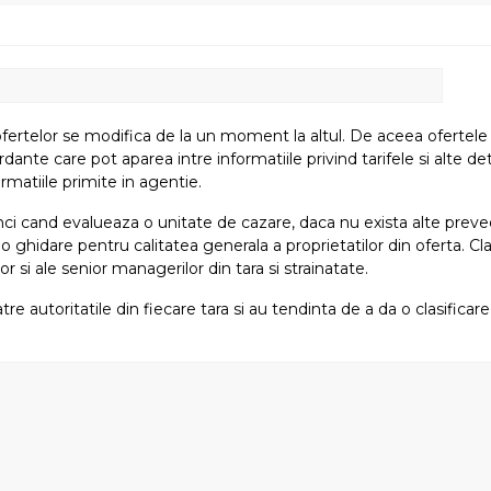
fertelor se modifica de la un moment la altul. De aceea ofertele su
e care pot aparea intre informatiile privind tarifele si alte detali
rmatiile primite in agentie.
atunci cand evalueaza o unitate de cazare, daca nu exista alte preved
i o ghidare pentru calitatea generala a proprietatilor din oferta. Cla
or si ale senior managerilor din tara si strainatate.
tre autoritatile din fiecare tara si au tendinta de a da o clasifica