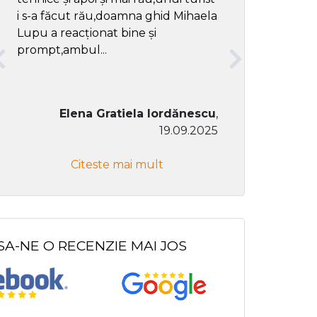
i s-a făcut rău,doamna ghid Mihaela
Lupu a reacționat bine și
prompt,ambul...
Elena Gratiela Iordănescu
,
19.09.2025
Don Co
Citeste mai mult
Citeste
SA-NE O RECENZIE MAI JOS