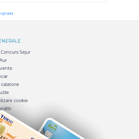
urghada
GENERALE
Concurs Sejur
 Aur
cvente
ocar
 calatorie
tile
ilizare cookie
nditii