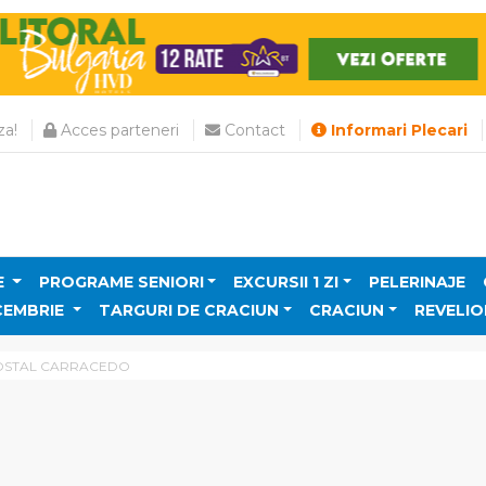
a!
Acces parteneri
Contact
Informari Plecari
E
PROGRAME SENIORI
EXCURSII 1 ZI
PELERINAJE
CEMBRIE
TARGURI DE CRACIUN
CRACIUN
REVELIO
OSTAL CARRACEDO