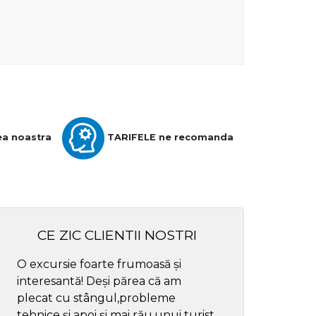
ea noastra
TARIFELE ne recomanda
CE ZIC CLIENTII NOSTRI
O excursie foarte frumoasă și
Cel mai bun ghid
interesantă! Deși părea că am
respectul
plecat cu stângul,probleme
tehnice și apoi și mai rău,unui turist