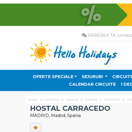
PAREREA TA conteaz
OFERTE SPECIALE
SEJURURI
CIRCUIT
CALENDAR CIRCUITE
1 DE
Acasa
Hoteluri
Spania
Madrid
MADRID
H
HOSTAL CARRACEDO
MADRID, Madrid, Spania