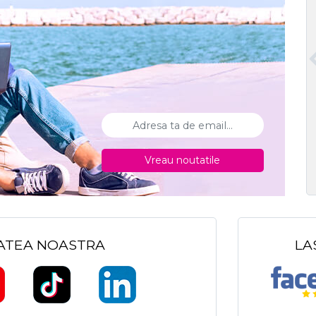
Vreau noutatile
TATEA NOASTRA
LA