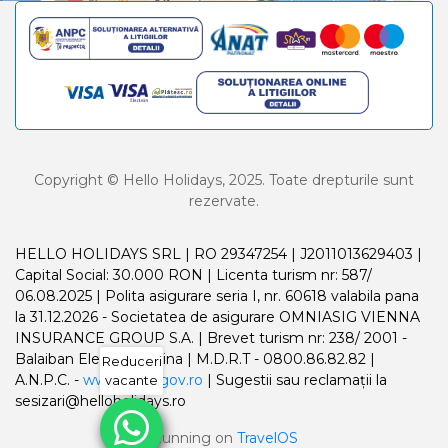
Copyright © Hello Holidays, 2025. Toate drepturile sunt
rezervate.
HELLO HOLIDAYS SRL | RO 29347254 | J2011013629403 |
Capital Social: 30.000 RON | Licenta turism nr: 587/
06.08.2025 | Polita asigurare seria I, nr. 60618 valabila pana
la 31.12.2026 - Societatea de asigurare OMNIASIG VIENNA
INSURANCE GROUP S.A. | Brevet turism nr: 238/ 2001 -
Balaiban Elena Madalina | M.D.R.T - 0800.86.82.82 |
Reduceri
A.N.P.C. -
www.anpc.gov.ro
| Sugestii sau reclamații la
vacante
sesizari@helloholidays.ro
Running on
TravelOS