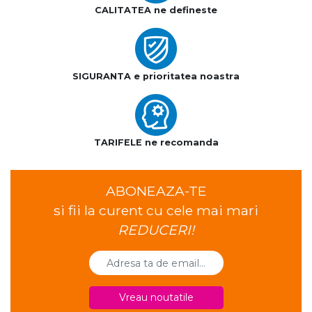
CALITATEA ne defineste
SIGURANTA e prioritatea noastra
TARIFELE ne recomanda
ABONEAZA-TE
si fii la curent cu cele mai mari
REDUCERI!
Vreau noutatile