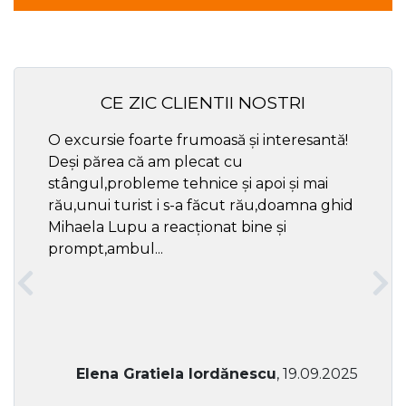
CE ZIC CLIENTII NOSTRI
O excursie foarte frumoasă și interesantă!
Cel ma
Deși părea că am plecat cu
respec
stângul,probleme tehnice și apoi și mai
rău,unui turist i s-a făcut rău,doamna ghid
Mihaela Lupu a reacționat bine și
prompt,ambul...
Elena Gratiela Iordănescu
, 19.09.2025