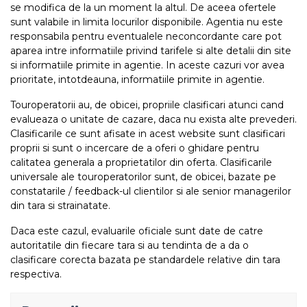
se modifica de la un moment la altul. De aceea ofertele
sunt valabile in limita locurilor disponibile. Agentia nu este
responsabila pentru eventualele neconcordante care pot
aparea intre informatiile privind tarifele si alte detalii din site
si informatiile primite in agentie. In aceste cazuri vor avea
prioritate, intotdeauna, informatiile primite in agentie.
Touroperatorii au, de obicei, propriile clasificari atunci cand
evalueaza o unitate de cazare, daca nu exista alte prevederi.
Clasificarile ce sunt afisate in acest website sunt clasificari
proprii si sunt o incercare de a oferi o ghidare pentru
calitatea generala a proprietatilor din oferta. Clasificarile
universale ale touroperatorilor sunt, de obicei, bazate pe
constatarile / feedback-ul clientilor si ale senior managerilor
din tara si strainatate.
Daca este cazul, evaluarile oficiale sunt date de catre
autoritatile din fiecare tara si au tendinta de a da o
clasificare corecta bazata pe standardele relative din tara
respectiva.