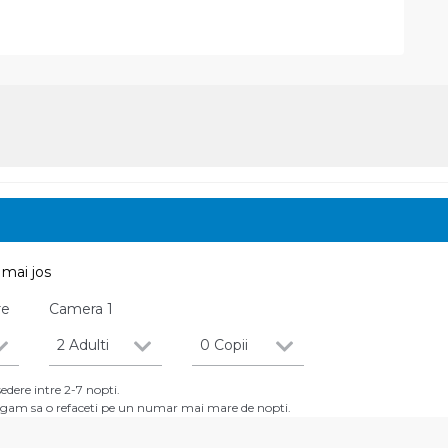
mai jos
re
Camera
1
2 Adulti
0 Copii
dere intre 2-7 nopti.
 rugam sa o refaceti pe un numar mai mare de nopti.