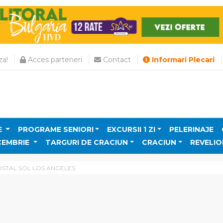
a!
Acces parteneri
Contact
Informari Plecari
E
PROGRAME SENIORI
EXCURSII 1 ZI
PELERINAJE
CEMBRIE
TARGURI DE CRACIUN
CRACIUN
REVELIO
STAL SOL LOS ANGELES