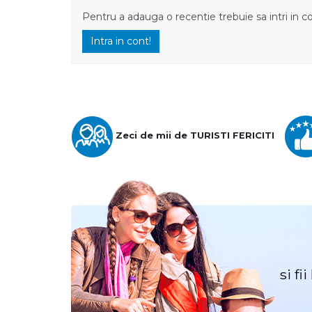
Pentru a adauga o recentie trebuie sa intri in c
Intra in cont!
Zeci de mii de TURISTI FERICITI
si fi