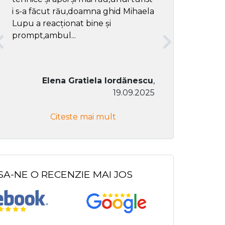
i s-a făcut rău,doamna ghid Mihaela
Lupu a reacționat bine și
prompt,ambul...
Elena Gratiela Iordănescu
,
19.09.2025
Don Co
Citeste mai mult
Citeste
SA-NE O RECENZIE MAI JOS