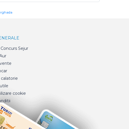
urghada
GENERALE
Concurs Sejur
 Aur
cvente
ocar
 calatorie
tile
ilizare cookie
nditii