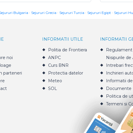
Sejururi Bulgaria
Sejururi Grecia
Sejururi Turcia
Sejururi Egipt
Sejururi H
IE
INFORMATII UTILE
INFORMATII 
Politia de Frontiera
Regulament 
re noi
ANPC
Nisipurile de
loage
Curs BNR
Intrebari fre
n parteneri
Protectia datelor
Inchirieri aut
ere
Meteo
Informatii de
act
SOL
Documente u
Politica de ut
Termeni si Co