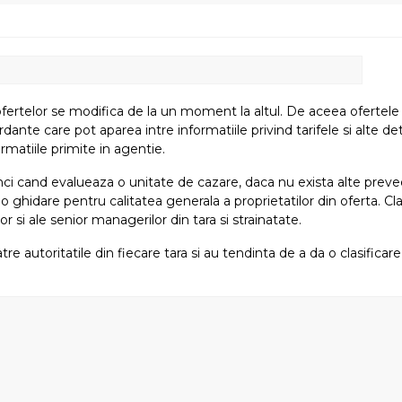
fertelor se modifica de la un moment la altul. De aceea ofertele su
e care pot aparea intre informatiile privind tarifele si alte detali
rmatiile primite in agentie.
atunci cand evalueaza o unitate de cazare, daca nu exista alte preved
i o ghidare pentru calitatea generala a proprietatilor din oferta. Cla
or si ale senior managerilor din tara si strainatate.
tre autoritatile din fiecare tara si au tendinta de a da o clasifica