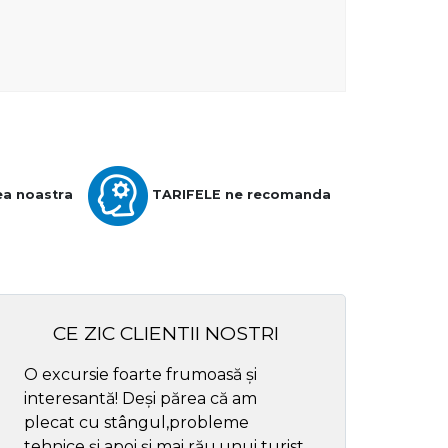
ea noastra
TARIFELE ne recomanda
CE ZIC CLIENTII NOSTRI
O excursie foarte frumoasă și
Cel mai bun ghid
interesantă! Deși părea că am
respectul
plecat cu stângul,probleme
tehnice și apoi și mai rău,unui turist