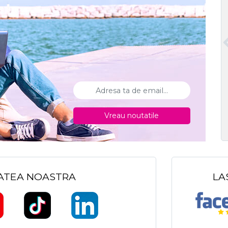
Vreau noutatile
TATEA NOASTRA
LA