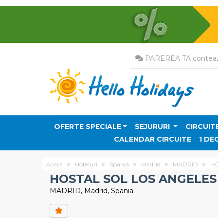
PAREREA TA conteaz
OFERTE SPECIALE
SEJURURI
CIRCUIT
CALENDAR CIRCUITE
1 DE
Acasa
Hoteluri
Spania
Madrid
MADRID
HO
HOSTAL SOL LOS ANGELES
MADRID, Madrid, Spania