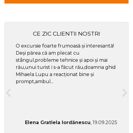
CE ZIC CLIENTII NOSTRI
O excursie foarte frumoasă și interesantă!
Cel ma
Deși părea că am plecat cu
respec
stângul,probleme tehnice și apoi și mai
rău,unui turist i s-a făcut rău,doamna ghid
Mihaela Lupu a reacționat bine și
prompt,ambul...
Elena Gratiela Iordănescu
, 19.09.2025