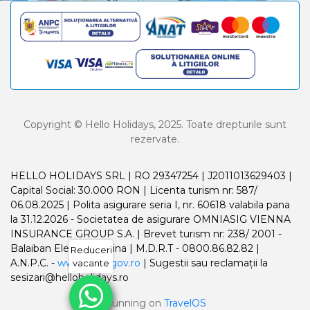
Copyright © Hello Holidays, 2025. Toate drepturile sunt
rezervate.
HELLO HOLIDAYS SRL | RO 29347254 | J2011013629403 |
Capital Social: 30.000 RON | Licenta turism nr: 587/
06.08.2025 | Polita asigurare seria I, nr. 60618 valabila pana
la 31.12.2026 - Societatea de asigurare OMNIASIG VIENNA
INSURANCE GROUP S.A. | Brevet turism nr: 238/ 2001 -
Balaiban Elena Madalina | M.D.R.T - 0800.86.82.82 |
Reduceri
A.N.P.C. -
www.anpc.gov.ro
| Sugestii sau reclamații la
vacante
sesizari@helloholidays.ro
Running on
TravelOS