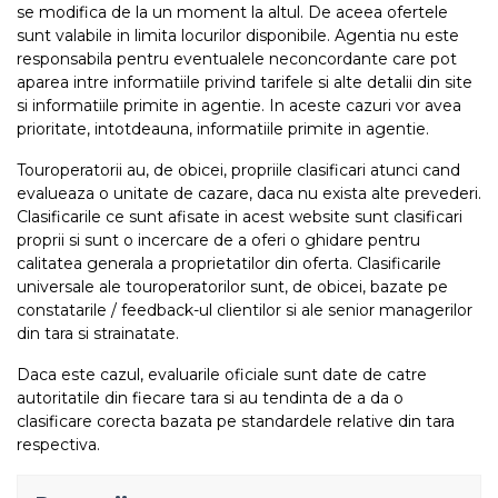
se modifica de la un moment la altul. De aceea ofertele
sunt valabile in limita locurilor disponibile. Agentia nu este
responsabila pentru eventualele neconcordante care pot
aparea intre informatiile privind tarifele si alte detalii din site
si informatiile primite in agentie. In aceste cazuri vor avea
prioritate, intotdeauna, informatiile primite in agentie.
Touroperatorii au, de obicei, propriile clasificari atunci cand
evalueaza o unitate de cazare, daca nu exista alte prevederi.
Clasificarile ce sunt afisate in acest website sunt clasificari
proprii si sunt o incercare de a oferi o ghidare pentru
calitatea generala a proprietatilor din oferta. Clasificarile
universale ale touroperatorilor sunt, de obicei, bazate pe
constatarile / feedback-ul clientilor si ale senior managerilor
din tara si strainatate.
Daca este cazul, evaluarile oficiale sunt date de catre
autoritatile din fiecare tara si au tendinta de a da o
clasificare corecta bazata pe standardele relative din tara
respectiva.