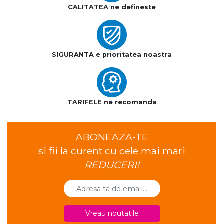
CALITATEA ne defineste
SIGURANTA e prioritatea noastra
TARIFELE ne recomanda
ABONEAZA-TE
si fii la curent cu cele mai mari
REDUCERI!
Vreau noutatile