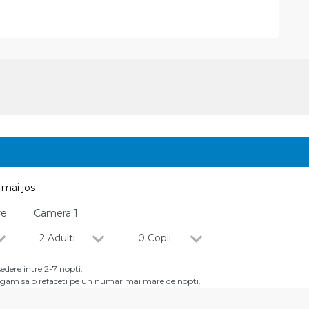
mai jos
re
Camera
1
2 Adulti
0 Copii
dere intre 2-7 nopti.
 rugam sa o refaceti pe un numar mai mare de nopti.