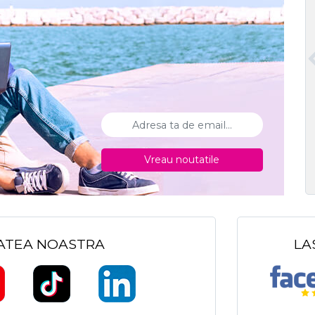
Vreau noutatile
TATEA NOASTRA
LA