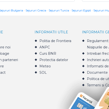
Sejururi Bulgaria
Sejururi Grecia
Sejururi Turcia
Sejururi Egipt
Sejururi H
IE
INFORMATII UTILE
INFORMATII 
Politia de Frontiera
Regulament 
re noi
ANPC
Nisipurile de
loage
Curs BNR
Intrebari fre
n parteneri
Protectia datelor
Inchirieri aut
ere
Meteo
Informatii de
act
SOL
Documente u
Politica de ut
Termeni si Co