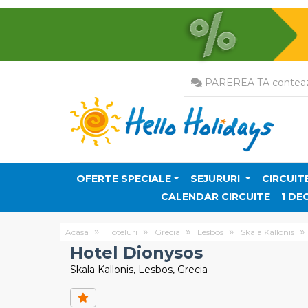
PAREREA TA conteaz
OFERTE SPECIALE
SEJURURI
CIRCUIT
CALENDAR CIRCUITE
1 DE
Acasa
Hoteluri
Grecia
Lesbos
Skala Kallonis
Hotel Dionysos
Skala Kallonis, Lesbos, Grecia