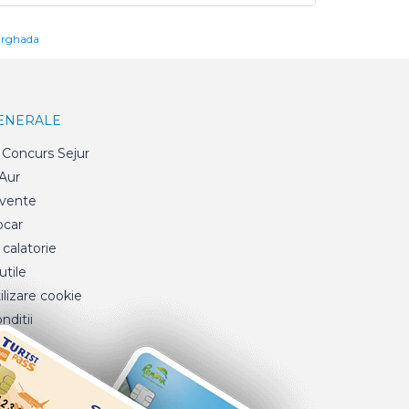
urghada
GENERALE
Concurs Sejur
 Aur
cvente
ocar
 calatorie
tile
ilizare cookie
nditii