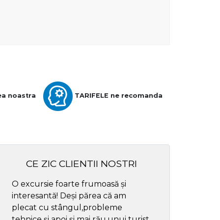
ea noastra
TARIFELE ne recomanda
CE ZIC CLIENTII NOSTRI
O excursie foarte frumoasă și
Cel mai bun ghid
interesantă! Deși părea că am
respectul
plecat cu stângul,probleme
tehnice și apoi și mai rău,unui turist