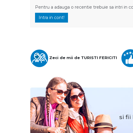
Pentru a adauga o recentie trebuie sa intri in c
Intra in cont!
Zeci de mii de TURISTI FERICITI
si fi