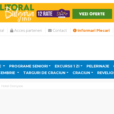
a!
Acces parteneri
Contact
Informari Plecari
E
PROGRAME SENIORI
EXCURSII 1 ZI
PELERINAJE
CEMBRIE
TARGURI DE CRACIUN
CRACIUN
REVELIO
Hotel Dionysos