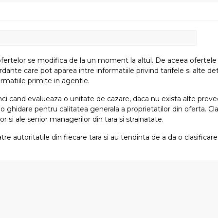
fertelor se modifica de la un moment la altul. De aceea ofertele su
e care pot aparea intre informatiile privind tarifele si alte detali
rmatiile primite in agentie.
atunci cand evalueaza o unitate de cazare, daca nu exista alte preved
i o ghidare pentru calitatea generala a proprietatilor din oferta. Cla
or si ale senior managerilor din tara si strainatate.
tre autoritatile din fiecare tara si au tendinta de a da o clasifica