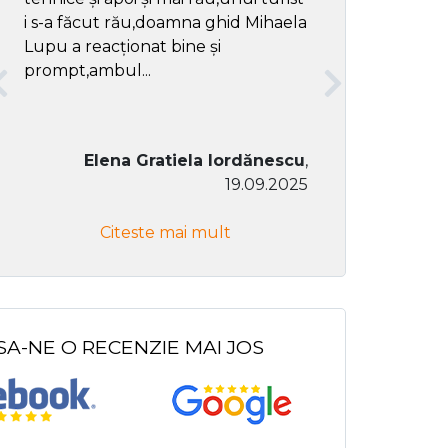
i s-a făcut rău,doamna ghid Mihaela
Lupu a reacționat bine și
prompt,ambul...
Elena Gratiela Iordănescu
,
19.09.2025
Don Co
Citeste mai mult
Citeste
SA-NE O RECENZIE MAI JOS