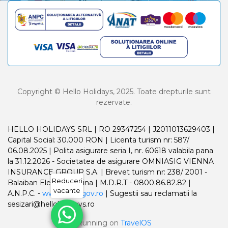
Copyright © Hello Holidays, 2025. Toate drepturile sunt
rezervate.
HELLO HOLIDAYS SRL | RO 29347254 | J2011013629403 |
Capital Social: 30.000 RON | Licenta turism nr: 587/
06.08.2025 | Polita asigurare seria I, nr. 60618 valabila pana
la 31.12.2026 - Societatea de asigurare OMNIASIG VIENNA
INSURANCE GROUP S.A. | Brevet turism nr: 238/ 2001 -
Reduceri
Balaiban Elena Madalina | M.D.R.T - 0800.86.82.82 |
vacante
A.N.P.C. -
www.anpc.gov.ro
| Sugestii sau reclamații la
sesizari@helloholidays.ro
Running on
TravelOS