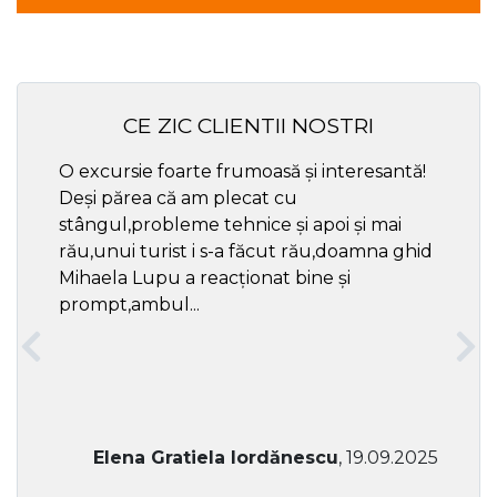
CE ZIC CLIENTII NOSTRI
O excursie foarte frumoasă și interesantă!
Cel ma
Deși părea că am plecat cu
respec
stângul,probleme tehnice și apoi și mai
rău,unui turist i s-a făcut rău,doamna ghid
Mihaela Lupu a reacționat bine și
prompt,ambul...
Elena Gratiela Iordănescu
, 19.09.2025