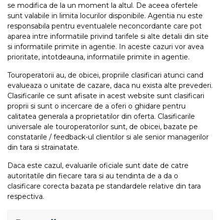
se modifica de la un moment la altul. De aceea ofertele
sunt valabile in limita locurilor disponibile. Agentia nu este
responsabila pentru eventualele neconcordante care pot
aparea intre informatiile privind tarifele si alte detalii din site
si informatiile primite in agentie. In aceste cazuri vor avea
prioritate, intotdeauna, informatiile primite in agentie.
Touroperatorii au, de obicei, propriile clasificari atunci cand
evalueaza o unitate de cazare, daca nu exista alte prevederi.
Clasificarile ce sunt afisate in acest website sunt clasificari
proprii si sunt o incercare de a oferi o ghidare pentru
calitatea generala a proprietatilor din oferta. Clasificarile
universale ale touroperatorilor sunt, de obicei, bazate pe
constatarile / feedback-ul clientilor si ale senior managerilor
din tara si strainatate.
Daca este cazul, evaluarile oficiale sunt date de catre
autoritatile din fiecare tara si au tendinta de a da o
clasificare corecta bazata pe standardele relative din tara
respectiva.