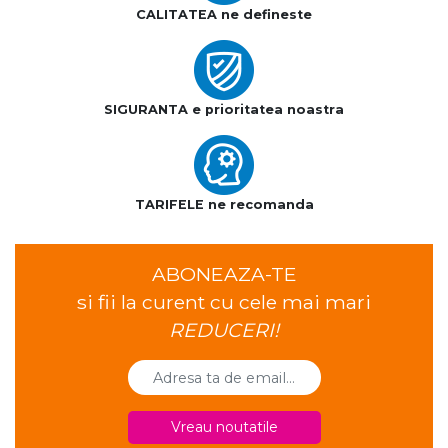
CALITATEA ne defineste
SIGURANTA e prioritatea noastra
TARIFELE ne recomanda
ABONEAZA-TE
si fii la curent cu cele mai mari
REDUCERI!
Vreau noutatile