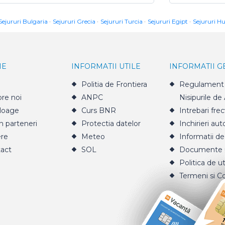
Sejururi Bulgaria
Sejururi Grecia
Sejururi Turcia
Sejururi Egipt
Sejururi H
IE
INFORMATII UTILE
INFORMATII 
Politia de Frontiera
Regulament 
re noi
ANPC
Nisipurile de
loage
Curs BNR
Intrebari fre
n parteneri
Protectia datelor
Inchirieri aut
ere
Meteo
Informatii de
act
SOL
Documente u
Politica de ut
Termeni si Co