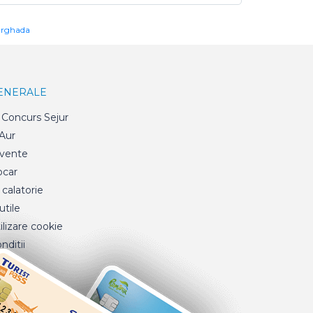
urghada
GENERALE
Concurs Sejur
 Aur
cvente
ocar
 calatorie
tile
ilizare cookie
nditii