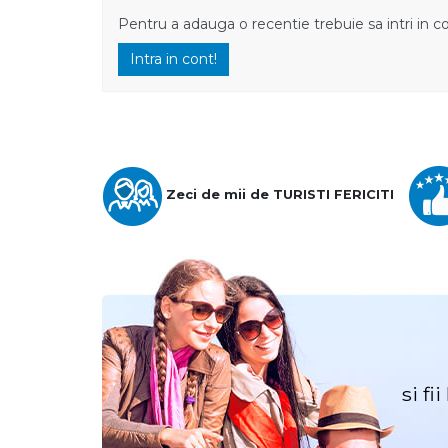
Pentru a adauga o recentie trebuie sa intri in c
Intra in cont!
Zeci de mii de TURISTI FERICITI
si fi