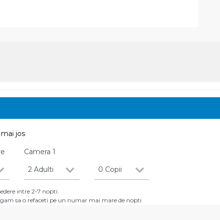
mai jos
re
Camera
1
2 Adulti
0 Copii
dere intre 2-7 nopti.
 rugam sa o refaceti pe un numar mai mare de nopti.