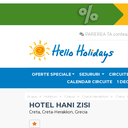
PAREREA TA conteaz
OFERTE SPECIALE
SEJURURI
CIRCUIT
CALENDAR CIRCUITE
1 DE
Acasa
Hoteluri
Grecia
Creta-Heraklion
Creta
HOTEL HANI ZISI
Creta, Creta-Heraklion, Grecia