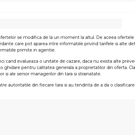
fertelor se modifica de la un moment la altul. De aceea ofertele su
e care pot aparea intre informatiile privind tarifele si alte detali
rmatiile primite in agentie.
atunci cand evalueaza o unitate de cazare, daca nu exista alte preved
i o ghidare pentru calitatea generala a proprietatilor din oferta. Cla
or si ale senior managerilor din tara si strainatate.
tre autoritatile din fiecare tara si au tendinta de a da o clasifica