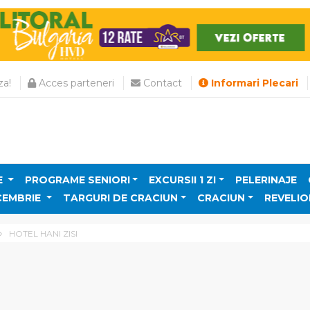
a!
Acces parteneri
Contact
Informari Plecari
E
PROGRAME SENIORI
EXCURSII 1 ZI
PELERINAJE
CEMBRIE
TARGURI DE CRACIUN
CRACIUN
REVELIO
HOTEL HANI ZISI