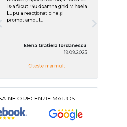
i s-a făcut rău,doamna ghid Mihaela
Lupu a reacționat bine și
prompt,ambul...
Elena Gratiela Iordănescu
,
19.09.2025
Don Co
Citeste mai mult
Citeste
SA-NE O RECENZIE MAI JOS