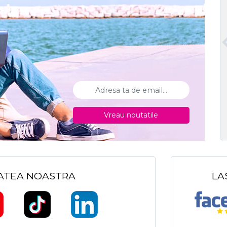
Vreau noutatile
TATEA NOASTRA
LA