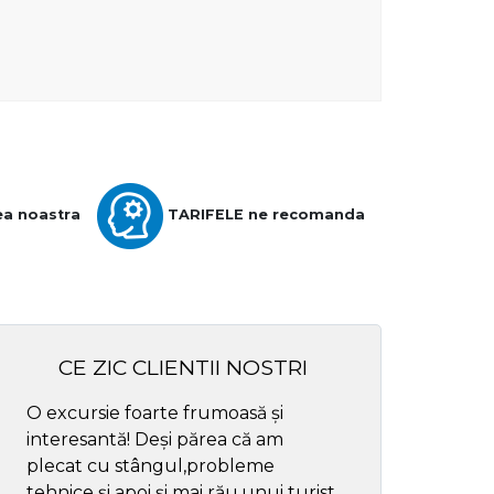
ea noastra
TARIFELE ne recomanda
CE ZIC CLIENTII NOSTRI
O excursie foarte frumoasă și
Cel mai bun ghid
interesantă! Deși părea că am
respectul
plecat cu stângul,probleme
tehnice și apoi și mai rău,unui turist