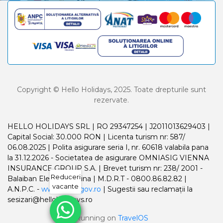
Copyright © Hello Holidays, 2025. Toate drepturile sunt
rezervate.
HELLO HOLIDAYS SRL | RO 29347254 | J2011013629403 |
Capital Social: 30.000 RON | Licenta turism nr: 587/
06.08.2025 | Polita asigurare seria I, nr. 60618 valabila pana
la 31.12.2026 - Societatea de asigurare OMNIASIG VIENNA
INSURANCE GROUP S.A. | Brevet turism nr: 238/ 2001 -
Reduceri
Balaiban Elena Madalina | M.D.R.T - 0800.86.82.82 |
vacante
A.N.P.C. -
www.anpc.gov.ro
| Sugestii sau reclamații la
sesizari@helloholidays.ro
Running on
TravelOS