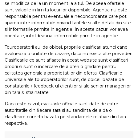
se modifica de la un moment la altul. De aceea ofertele
sunt valabile in limita locurilor disponibile. Agentia nu este
responsabila pentru eventualele neconcordante care pot
aparea intre informatiile privind tarifele si alte detalii din site
si informatiile primite in agentie. In aceste cazuri vor avea
prioritate, intotdeauna, informatiile primite in agentie.
Touroperatorii au, de obicei, propriile clasificari atunci cand
evalueaza o unitate de cazare, daca nu exista alte prevederi.
Clasificarile ce sunt afisate in acest website sunt clasificari
proprii si sunt o incercare de a oferi o ghidare pentru
calitatea generala a proprietatilor din oferta. Clasificarile
universale ale touroperatorilor sunt, de obicei, bazate pe
constatarile / feedback-ul clientilor si ale senior managerilor
din tara si strainatate.
Daca este cazul, evaluarile oficiale sunt date de catre
autoritatile din fiecare tara si au tendinta de a da o
clasificare corecta bazata pe standardele relative din tara
respectiva.