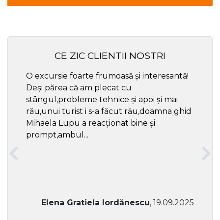
CE ZIC CLIENTII NOSTRI
O excursie foarte frumoasă și interesantă!
Cel ma
Deși părea că am plecat cu
respec
stângul,probleme tehnice și apoi și mai
rău,unui turist i s-a făcut rău,doamna ghid
Mihaela Lupu a reacționat bine și
prompt,ambul...
Elena Gratiela Iordănescu
, 19.09.2025