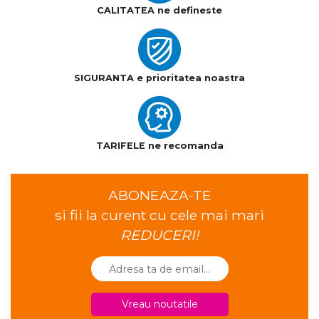
CALITATEA ne defineste
SIGURANTA e prioritatea noastra
TARIFELE ne recomanda
ABONEAZA-TE
si fii la curent cu cele mai mari
REDUCERI!
Vreau noutatile