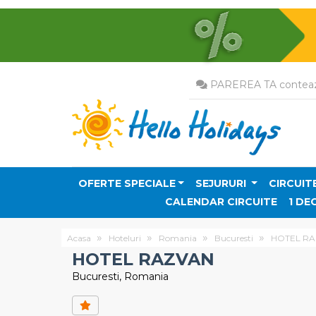
PAREREA TA conteaz
OFERTE SPECIALE
SEJURURI
CIRCUIT
CALENDAR CIRCUITE
1 DE
Acasa
Hoteluri
Romania
Bucuresti
HOTEL R
HOTEL RAZVAN
Bucuresti, Romania