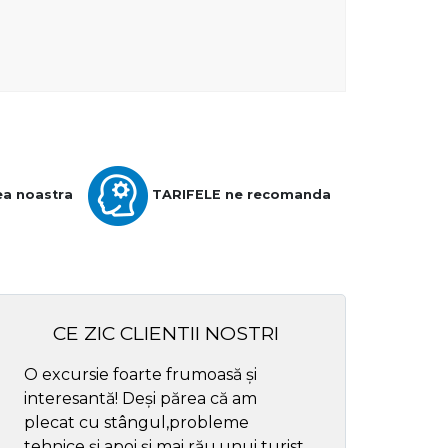
ea noastra
TARIFELE ne recomanda
CE ZIC CLIENTII NOSTRI
O excursie foarte frumoasă și
Cel mai bun ghid
interesantă! Deși părea că am
respectul
plecat cu stângul,probleme
tehnice și apoi și mai rău,unui turist