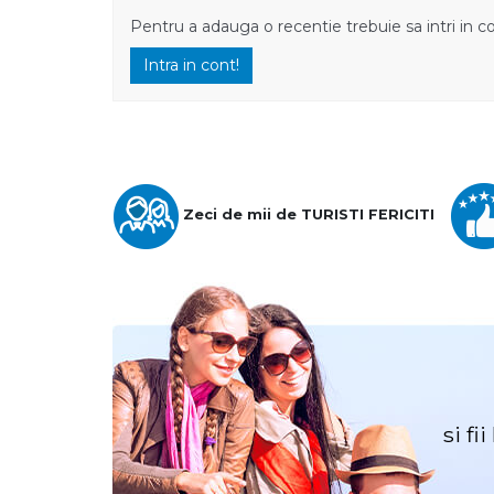
Pentru a adauga o recentie trebuie sa intri in c
Intra in cont!
Zeci de mii de TURISTI FERICITI
si fi