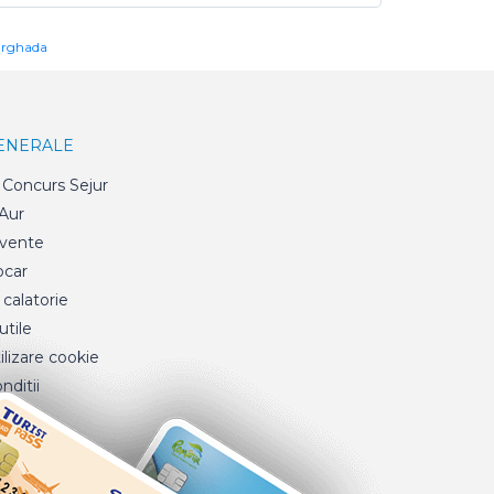
urghada
GENERALE
Concurs Sejur
 Aur
cvente
ocar
 calatorie
tile
ilizare cookie
nditii