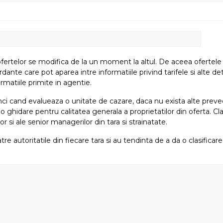
fertelor se modifica de la un moment la altul. De aceea ofertele su
e care pot aparea intre informatiile privind tarifele si alte detali
rmatiile primite in agentie.
atunci cand evalueaza o unitate de cazare, daca nu exista alte preved
i o ghidare pentru calitatea generala a proprietatilor din oferta. Cla
or si ale senior managerilor din tara si strainatate.
tre autoritatile din fiecare tara si au tendinta de a da o clasifica