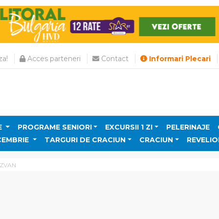
a!
Acces parteneri
Contact
Informari Plecari
E
PROGRAME SENIORI
EXCURSII 1 ZI
PELERINAJE
CEMBRIE
TARGURI DE CRACIUN
CRACIUN
REVELIO
AZVAN