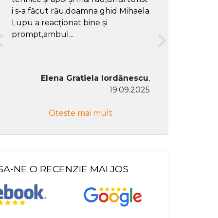
i s-a făcut rău,doamna ghid Mihaela
Lupu a reacționat bine și
prompt,ambul...
Elena Gratiela Iordănescu
,
19.09.2025
Don Co
Citeste mai mult
Citeste
SA-NE O RECENZIE MAI JOS