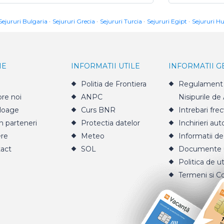
Sejururi Bulgaria
Sejururi Grecia
Sejururi Turcia
Sejururi Egipt
Sejururi H
IE
INFORMATII UTILE
INFORMATII 
Politia de Frontiera
Regulament 
re noi
ANPC
Nisipurile de
loage
Curs BNR
Intrebari fre
n parteneri
Protectia datelor
Inchirieri aut
ere
Meteo
Informatii de
act
SOL
Documente u
Politica de ut
Termeni si Co