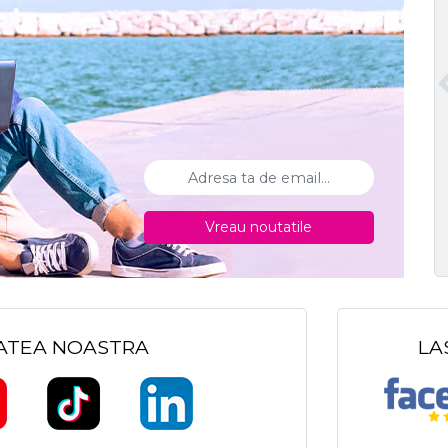
Vreau noutatile
TATEA NOASTRA
LA