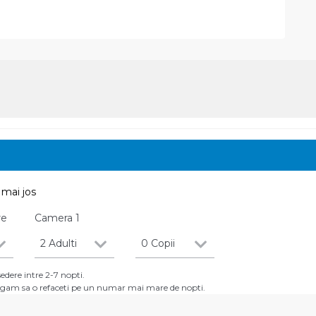
mai jos
re
Camera
1
2 Adulti
0 Copii
dere intre 2-7 nopti.
 rugam sa o refaceti pe un numar mai mare de nopti.