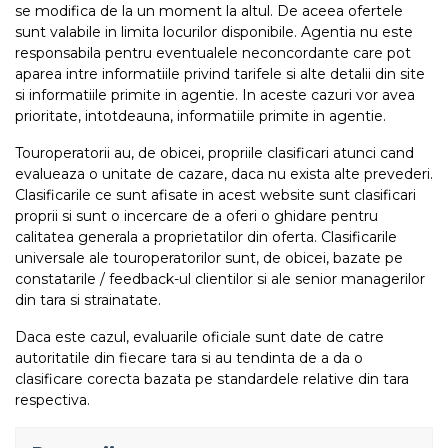
se modifica de la un moment la altul. De aceea ofertele
sunt valabile in limita locurilor disponibile. Agentia nu este
responsabila pentru eventualele neconcordante care pot
aparea intre informatiile privind tarifele si alte detalii din site
si informatiile primite in agentie. In aceste cazuri vor avea
prioritate, intotdeauna, informatiile primite in agentie.
Touroperatorii au, de obicei, propriile clasificari atunci cand
evalueaza o unitate de cazare, daca nu exista alte prevederi.
Clasificarile ce sunt afisate in acest website sunt clasificari
proprii si sunt o incercare de a oferi o ghidare pentru
calitatea generala a proprietatilor din oferta. Clasificarile
universale ale touroperatorilor sunt, de obicei, bazate pe
constatarile / feedback-ul clientilor si ale senior managerilor
din tara si strainatate.
Daca este cazul, evaluarile oficiale sunt date de catre
autoritatile din fiecare tara si au tendinta de a da o
clasificare corecta bazata pe standardele relative din tara
respectiva.