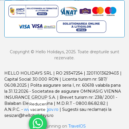
Copyright © Hello Holidays, 2025. Toate drepturile sunt
rezervate.
HELLO HOLIDAYS SRL | RO 29347254 | J2011013629403 |
Capital Social: 30.000 RON | Licenta turism nr: 587/
06.08.2025 | Polita asigurare seria I, nr. 60618 valabila pana
la 31.12.2026 - Societatea de asigurare OMNIASIG VIENNA
INSURANCE GROUP S.A. | Brevet turism nr: 238/ 2001 -
Balaiban Elena Madalina | M.D.R.T - 0800.86.82.82 |
Reduceri
A.N.P.C. -
www.anpc.gov.ro
| Sugestii sau reclamații la
vacante
sesizari@helloholidays.ro
Running on
TravelOS