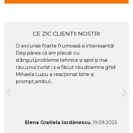
CE ZIC CLIENTII NOSTRI
O excursie foarte frumoasă și interesantă!
Cel ma
Deși părea că am plecat cu
respec
stângul,probleme tehnice și apoi și mai
rău,unui turist i s-a făcut rău,doamna ghid
Mihaela Lupu a reacționat bine și
prompt,ambul...
Elena Gratiela Iordănescu
, 19.09.2025