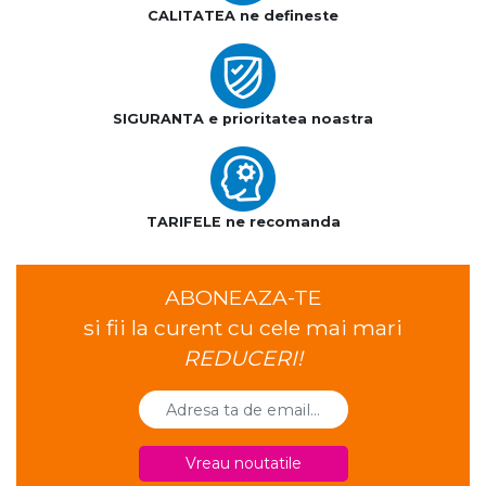
CALITATEA ne defineste
SIGURANTA e prioritatea noastra
TARIFELE ne recomanda
ABONEAZA-TE
si fii la curent cu cele mai mari
REDUCERI!
Vreau noutatile