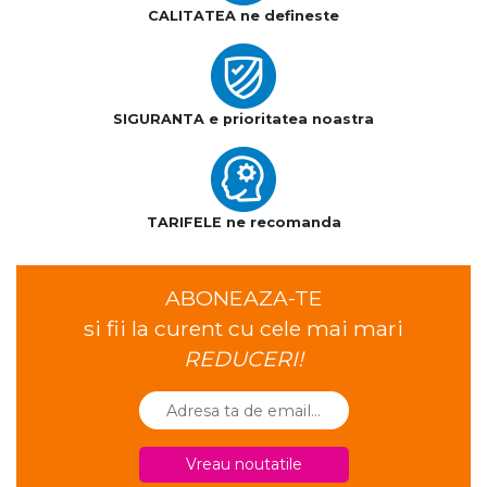
CALITATEA ne defineste
SIGURANTA e prioritatea noastra
TARIFELE ne recomanda
ABONEAZA-TE
si fii la curent cu cele mai mari
REDUCERI!
Vreau noutatile