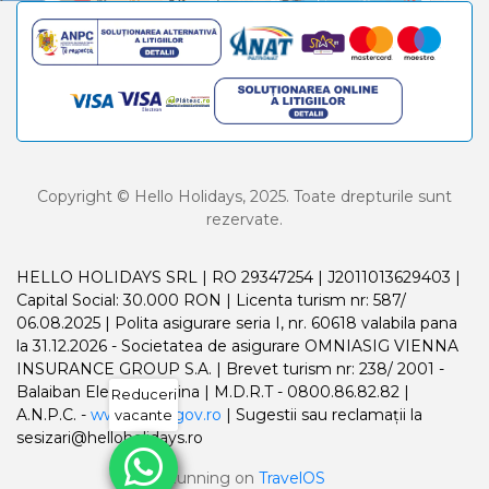
Copyright © Hello Holidays, 2025. Toate drepturile sunt
rezervate.
HELLO HOLIDAYS SRL | RO 29347254 | J2011013629403 |
Capital Social: 30.000 RON | Licenta turism nr: 587/
06.08.2025 | Polita asigurare seria I, nr. 60618 valabila pana
la 31.12.2026 - Societatea de asigurare OMNIASIG VIENNA
INSURANCE GROUP S.A. | Brevet turism nr: 238/ 2001 -
Balaiban Elena Madalina | M.D.R.T - 0800.86.82.82 |
Reduceri
A.N.P.C. -
www.anpc.gov.ro
| Sugestii sau reclamații la
vacante
sesizari@helloholidays.ro
Running on
TravelOS