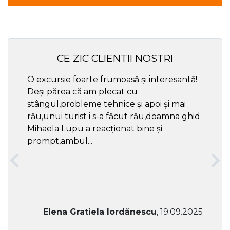
CE ZIC CLIENTII NOSTRI
O excursie foarte frumoasă și interesantă!
Cel ma
Deși părea că am plecat cu
respec
stângul,probleme tehnice și apoi și mai
rău,unui turist i s-a făcut rău,doamna ghid
Mihaela Lupu a reacționat bine și
prompt,ambul...
Elena Gratiela Iordănescu
, 19.09.2025