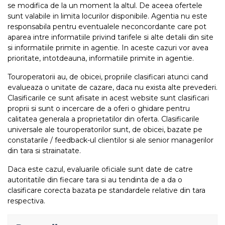
se modifica de la un moment la altul. De aceea ofertele
sunt valabile in limita locurilor disponibile. Agentia nu este
responsabila pentru eventualele neconcordante care pot
aparea intre informatiile privind tarifele si alte detalii din site
si informatiile primite in agentie. In aceste cazuri vor avea
prioritate, intotdeauna, informatiile primite in agentie.
Touroperatorii au, de obicei, propriile clasificari atunci cand
evalueaza o unitate de cazare, daca nu exista alte prevederi.
Clasificarile ce sunt afisate in acest website sunt clasificari
proprii si sunt o incercare de a oferi o ghidare pentru
calitatea generala a proprietatilor din oferta. Clasificarile
universale ale touroperatorilor sunt, de obicei, bazate pe
constatarile / feedback-ul clientilor si ale senior managerilor
din tara si strainatate.
Daca este cazul, evaluarile oficiale sunt date de catre
autoritatile din fiecare tara si au tendinta de a da o
clasificare corecta bazata pe standardele relative din tara
respectiva.