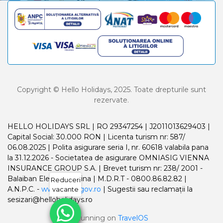
Copyright © Hello Holidays, 2025. Toate drepturile sunt
rezervate.
HELLO HOLIDAYS SRL | RO 29347254 | J2011013629403 |
Capital Social: 30.000 RON | Licenta turism nr: 587/
06.08.2025 | Polita asigurare seria I, nr. 60618 valabila pana
la 31.12.2026 - Societatea de asigurare OMNIASIG VIENNA
INSURANCE GROUP S.A. | Brevet turism nr: 238/ 2001 -
Balaiban Elena Madalina | M.D.R.T - 0800.86.82.82 |
Reduceri
A.N.P.C. -
www.anpc.gov.ro
| Sugestii sau reclamații la
vacante
sesizari@helloholidays.ro
Running on
TravelOS