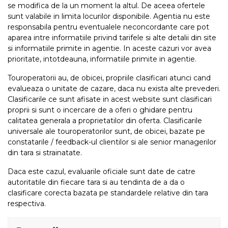
se modifica de la un moment la altul. De aceea ofertele
sunt valabile in limita locurilor disponibile. Agentia nu este
responsabila pentru eventualele neconcordante care pot
aparea intre informatiile privind tarifele si alte detalii din site
si informatiile primite in agentie. In aceste cazuri vor avea
prioritate, intotdeauna, informatiile primite in agentie.
Touroperatorii au, de obicei, propriile clasificari atunci cand
evalueaza o unitate de cazare, daca nu exista alte prevederi.
Clasificarile ce sunt afisate in acest website sunt clasificari
proprii si sunt o incercare de a oferi o ghidare pentru
calitatea generala a proprietatilor din oferta. Clasificarile
universale ale touroperatorilor sunt, de obicei, bazate pe
constatarile / feedback-ul clientilor si ale senior managerilor
din tara si strainatate.
Daca este cazul, evaluarile oficiale sunt date de catre
autoritatile din fiecare tara si au tendinta de a da o
clasificare corecta bazata pe standardele relative din tara
respectiva.