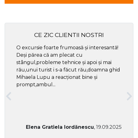
CE ZIC CLIENTII NOSTRI
O excursie foarte frumoasă și interesantă!
Cel ma
Deși părea că am plecat cu
respec
stângul,probleme tehnice și apoi și mai
rău,unui turist i s-a făcut rău,doamna ghid
Mihaela Lupu a reacționat bine și
prompt,ambul...
Elena Gratiela Iordănescu
, 19.09.2025