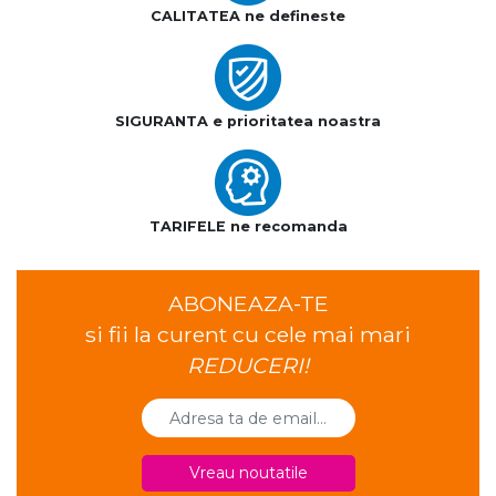
CALITATEA ne defineste
SIGURANTA e prioritatea noastra
TARIFELE ne recomanda
ABONEAZA-TE
si fii la curent cu cele mai mari
REDUCERI!
Vreau noutatile