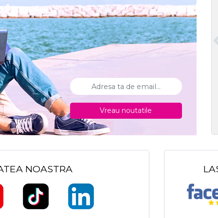
Vreau noutatile
TATEA NOASTRA
LA