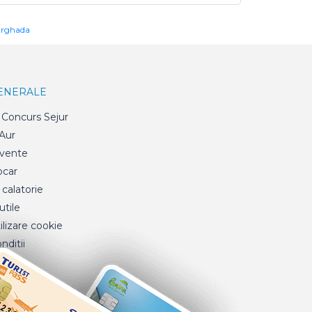
urghada
GENERALE
Concurs Sejur
 Aur
cvente
ocar
 calatorie
tile
ilizare cookie
nditii