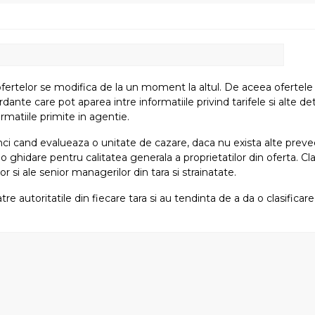
fertelor se modifica de la un moment la altul. De aceea ofertele su
e care pot aparea intre informatiile privind tarifele si alte detali
rmatiile primite in agentie.
atunci cand evalueaza o unitate de cazare, daca nu exista alte preved
i o ghidare pentru calitatea generala a proprietatilor din oferta. Cla
or si ale senior managerilor din tara si strainatate.
tre autoritatile din fiecare tara si au tendinta de a da o clasifica