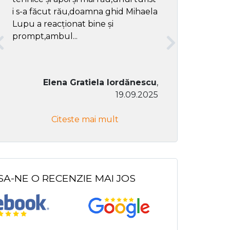
i s-a făcut rău,doamna ghid Mihaela
Lupu a reacționat bine și
prompt,ambul...
Elena Gratiela Iordănescu
,
19.09.2025
Don Co
Citeste mai mult
Citeste
SA-NE O RECENZIE MAI JOS