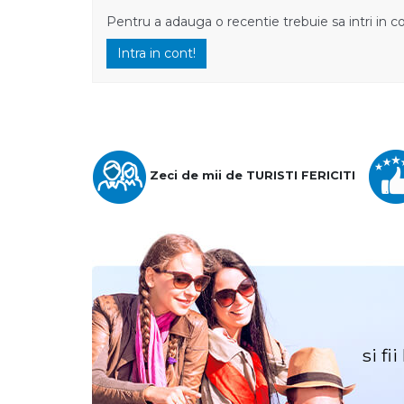
Pentru a adauga o recentie trebuie sa intri in c
Intra in cont!
Zeci de mii de TURISTI FERICITI
si fi