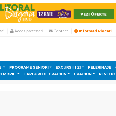
a!
Acces parteneri
Contact
Informari Plecari
E
PROGRAME SENIORI
EXCURSII 1 ZI
PELERINAJE
CEMBRIE
TARGURI DE CRACIUN
CRACIUN
REVELIO