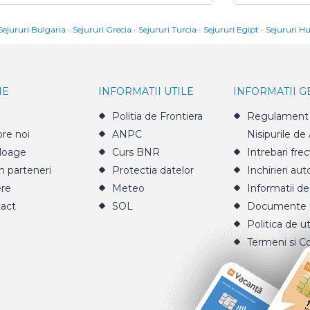
Sejururi Bulgaria
Sejururi Grecia
Sejururi Turcia
Sejururi Egipt
Sejururi H
IE
INFORMATII UTILE
INFORMATII 
Politia de Frontiera
Regulament 
re noi
ANPC
Nisipurile de
loage
Curs BNR
Intrebari fre
n parteneri
Protectia datelor
Inchirieri aut
ere
Meteo
Informatii de
act
SOL
Documente u
Politica de ut
Termeni si Co