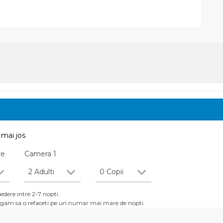
mai jos
re
Camera
1
2 Adulti
0 Copii
dere intre 2-7 nopti.
 rugam sa o refaceti pe un numar mai mare de nopti.