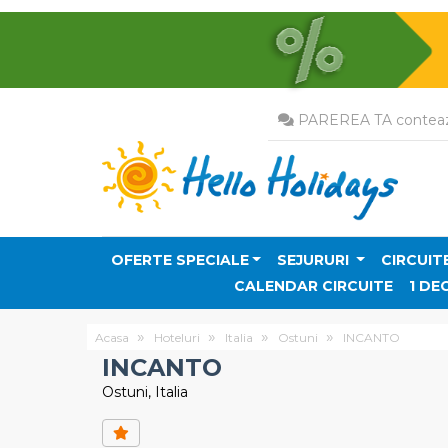
PAREREA TA conteaz
OFERTE SPECIALE
SEJURURI
CIRCUIT
CALENDAR CIRCUITE
1 DE
Acasa
Hoteluri
Italia
Ostuni
INCANTO
INCANTO
Ostuni, Italia