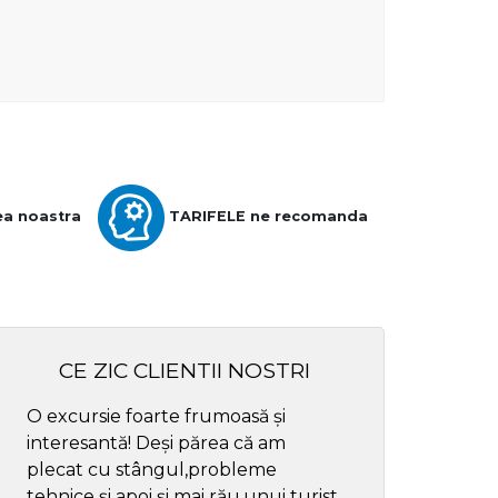
ea noastra
TARIFELE ne recomanda
CE ZIC CLIENTII NOSTRI
O excursie foarte frumoasă și
Cel mai bun ghid
interesantă! Deși părea că am
respectul
plecat cu stângul,probleme
tehnice și apoi și mai rău,unui turist