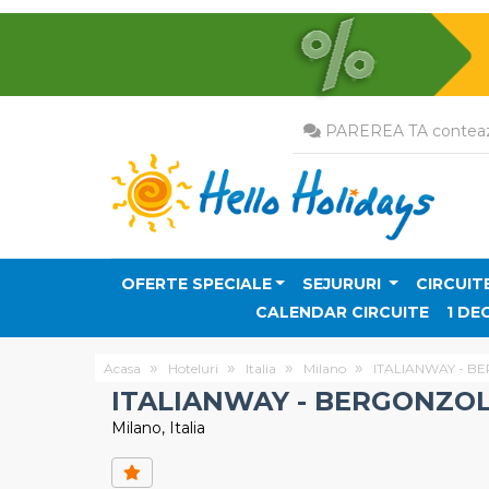
PAREREA TA conteaz
OFERTE SPECIALE
SEJURURI
CIRCUIT
CALENDAR CIRCUITE
1 DE
Acasa
Hoteluri
Italia
Milano
ITALIANWAY - B
ITALIANWAY - BERGONZOL
Milano, Italia