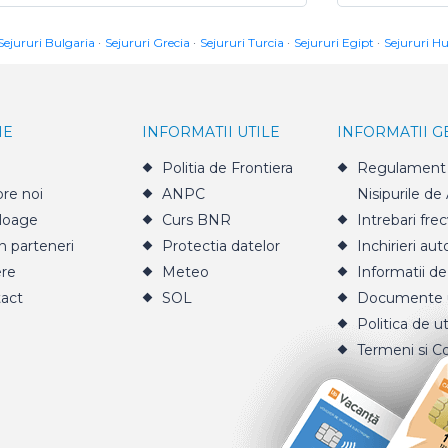
Sejururi Bulgaria
Sejururi Grecia
Sejururi Turcia
Sejururi Egipt
Sejururi H
IE
INFORMATII UTILE
INFORMATII 
Politia de Frontiera
Regulament 
re noi
ANPC
Nisipurile de
loage
Curs BNR
Intrebari fre
n parteneri
Protectia datelor
Inchirieri aut
ere
Meteo
Informatii de
act
SOL
Documente u
Politica de ut
Termeni si Co