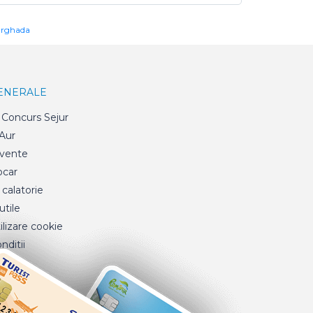
urghada
GENERALE
Concurs Sejur
 Aur
cvente
ocar
 calatorie
tile
ilizare cookie
nditii