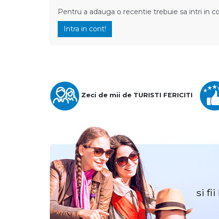
Pentru a adauga o recentie trebuie sa intri in c
Intra in cont!
Zeci de mii de TURISTI FERICITI
si fi