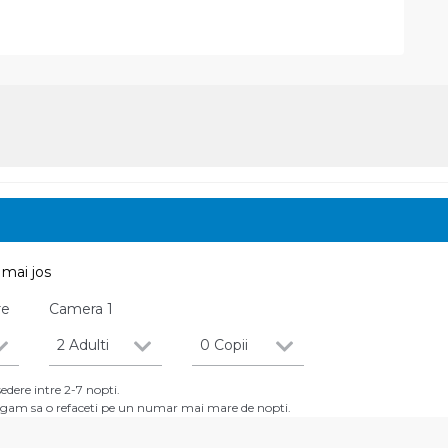
mai jos
re
Camera
1
2 Adulti
0 Copii
dere intre 2-7 nopti.
 rugam sa o refaceti pe un numar mai mare de nopti.