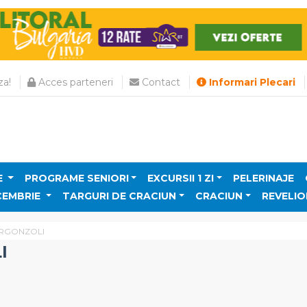
a!
Acces parteneri
Contact
Informari Plecari
E
PROGRAME SENIORI
EXCURSII 1 ZI
PELERINAJE
CEMBRIE
TARGURI DE CRACIUN
CRACIUN
REVELIO
ERGONZOLI
I