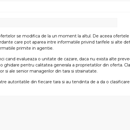
fertelor se modifica de la un moment la altul. De aceea ofertele su
e care pot aparea intre informatiile privind tarifele si alte detali
rmatiile primite in agentie.
atunci cand evalueaza o unitate de cazare, daca nu exista alte preved
i o ghidare pentru calitatea generala a proprietatilor din oferta. Cla
or si ale senior managerilor din tara si strainatate.
tre autoritatile din fiecare tara si au tendinta de a da o clasifica