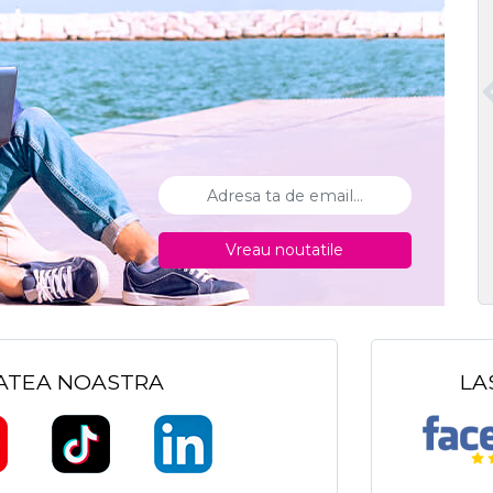
Vreau noutatile
TATEA NOASTRA
LA