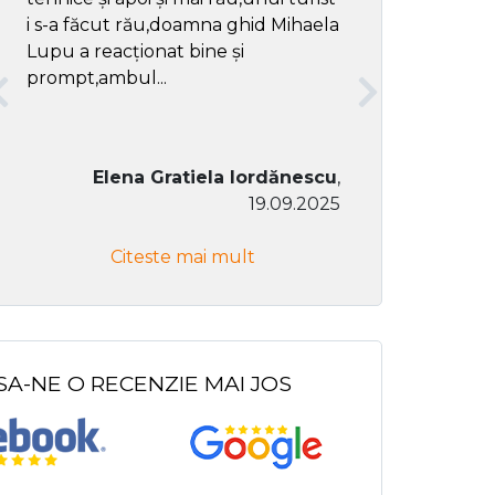
i s-a făcut rău,doamna ghid Mihaela
Lupu a reacționat bine și
prompt,ambul...
Elena Gratiela Iordănescu
,
19.09.2025
Don Co
Citeste mai mult
Citeste
SA-NE O RECENZIE MAI JOS