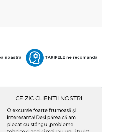
ea noastra
TARIFELE ne recomanda
CE ZIC CLIENTII NOSTRI
O excursie foarte frumoasă și
Cel mai bun ghid
interesantă! Deși părea că am
respectul
plecat cu stângul,probleme
tehnice și apoi și mai rău,unui turist