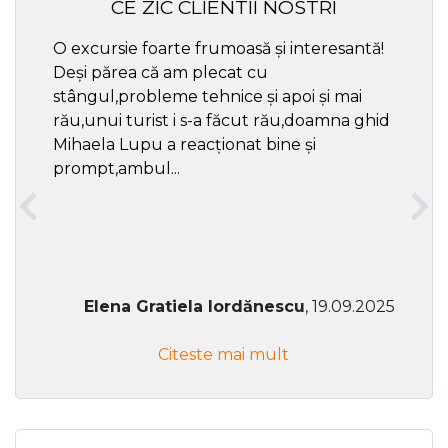
CE ZIC CLIENTII NOSTRI
O excursie foarte frumoasă și interesantă!
Cel ma
Deși părea că am plecat cu
respec
stângul,probleme tehnice și apoi și mai
rău,unui turist i s-a făcut rău,doamna ghid
Mihaela Lupu a reacționat bine și
prompt,ambul...
Elena Gratiela Iordănescu
, 19.09.2025
Citeste mai mult