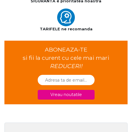
SIGURANTA e prioritatea noastra
TARIFELE ne recomanda
ABONEAZA-TE
si fii la curent cu cele mai mari
REDUCERI!
Vreau noutatile