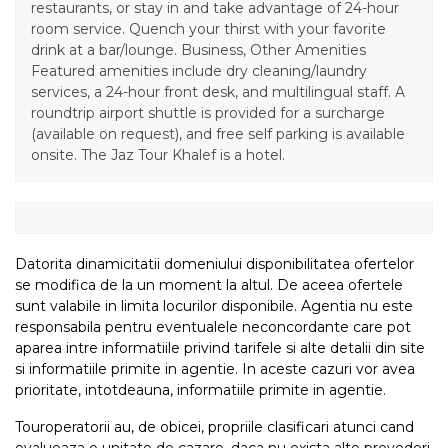
restaurants, or stay in and take advantage of 24-hour
room service. Quench your thirst with your favorite
drink at a bar/lounge. Business, Other Amenities
Featured amenities include dry cleaning/laundry
services, a 24-hour front desk, and multilingual staff. A
roundtrip airport shuttle is provided for a surcharge
(available on request), and free self parking is available
onsite. The Jaz Tour Khalef is a hotel.
Datorita dinamicitatii domeniului disponibilitatea ofertelor
se modifica de la un moment la altul. De aceea ofertele
sunt valabile in limita locurilor disponibile. Agentia nu este
responsabila pentru eventualele neconcordante care pot
aparea intre informatiile privind tarifele si alte detalii din site
si informatiile primite in agentie. In aceste cazuri vor avea
prioritate, intotdeauna, informatiile primite in agentie.
Touroperatorii au, de obicei, propriile clasificari atunci cand
evalueaza o unitate de cazare, daca nu exista alte prevederi.