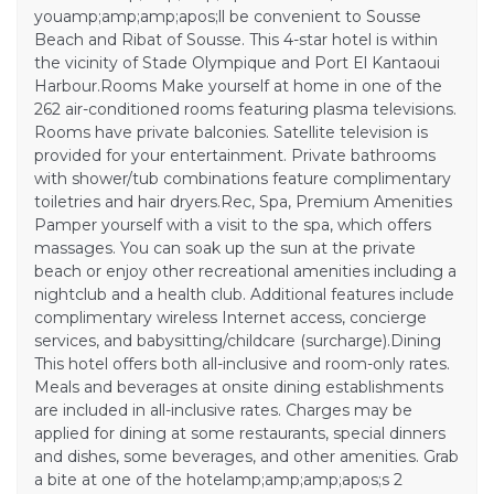
youamp;amp;amp;apos;ll be convenient to Sousse
Beach and Ribat of Sousse. This 4-star hotel is within
the vicinity of Stade Olympique and Port El Kantaoui
Harbour.Rooms Make yourself at home in one of the
262 air-conditioned rooms featuring plasma televisions.
Rooms have private balconies. Satellite television is
provided for your entertainment. Private bathrooms
with shower/tub combinations feature complimentary
toiletries and hair dryers.Rec, Spa, Premium Amenities
Pamper yourself with a visit to the spa, which offers
massages. You can soak up the sun at the private
beach or enjoy other recreational amenities including a
nightclub and a health club. Additional features include
complimentary wireless Internet access, concierge
services, and babysitting/childcare (surcharge).Dining
This hotel offers both all-inclusive and room-only rates.
Meals and beverages at onsite dining establishments
are included in all-inclusive rates. Charges may be
applied for dining at some restaurants, special dinners
and dishes, some beverages, and other amenities. Grab
a bite at one of the hotelamp;amp;amp;apos;s 2