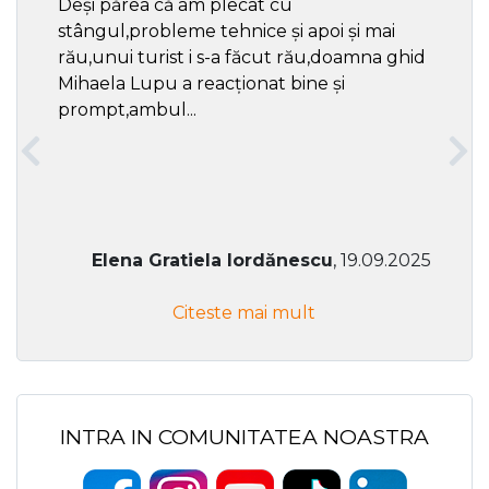
Deși părea că am plecat cu
respec
stângul,probleme tehnice și apoi și mai
rău,unui turist i s-a făcut rău,doamna ghid
Mihaela Lupu a reacționat bine și
prompt,ambul...
Elena Gratiela Iordănescu
, 19.09.2025
Citeste mai mult
INTRA IN COMUNITATEA NOASTRA