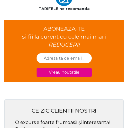
TARIFELE ne recomanda
ABONEAZA-TE
si fii la curent cu cele mai mari
REDUCERI!
Vreau noutatile
CE ZIC CLIENTII NOSTRI
O excursie foarte frumoasă și interesantă!
Cel ma