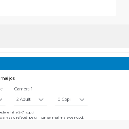
mai jos
re
Camera
1
2 Adulti
0 Copii
dere intre 2-7 nopti.
 rugam sa o refaceti pe un numar mai mare de nopti.