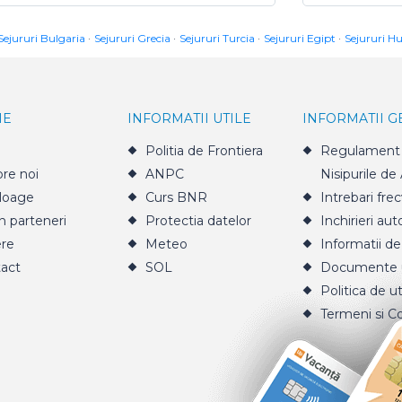
Sejururi Bulgaria
Sejururi Grecia
Sejururi Turcia
Sejururi Egipt
Sejururi H
IE
INFORMATII UTILE
INFORMATII 
Politia de Frontiera
Regulament 
re noi
ANPC
Nisipurile de
loage
Curs BNR
Intrebari fre
n parteneri
Protectia datelor
Inchirieri aut
ere
Meteo
Informatii de
act
SOL
Documente u
Politica de ut
Termeni si Co