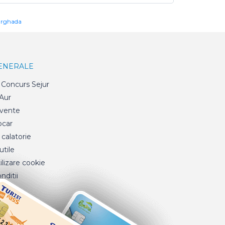
urghada
GENERALE
Concurs Sejur
 Aur
cvente
ocar
 calatorie
tile
ilizare cookie
nditii