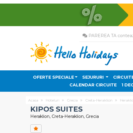
PAREREA TA conteaz
OFERTE SPECIALE
SEJURURI
CIRCUIT
CALENDAR CIRCUITE
1 DE
Acasa
Hoteluri
Grecia
Creta-Heraklion
Herakli
KIPOS SUITES
Heraklion, Creta-Heraklion, Grecia