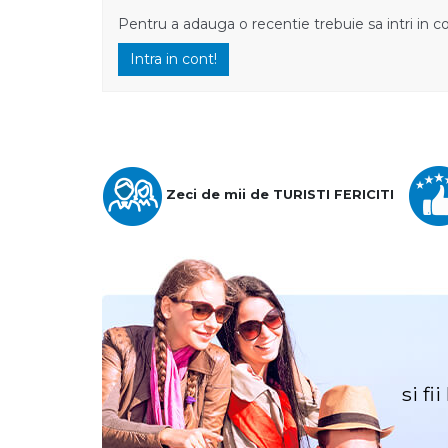
Pentru a adauga o recentie trebuie sa intri in c
Intra in cont!
Zeci de mii de TURISTI FERICITI
si fi