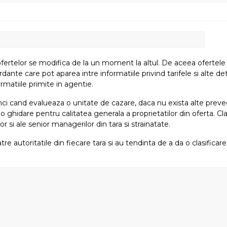
fertelor se modifica de la un moment la altul. De aceea ofertele su
e care pot aparea intre informatiile privind tarifele si alte detali
rmatiile primite in agentie.
atunci cand evalueaza o unitate de cazare, daca nu exista alte preved
i o ghidare pentru calitatea generala a proprietatilor din oferta. Cla
or si ale senior managerilor din tara si strainatate.
tre autoritatile din fiecare tara si au tendinta de a da o clasifica