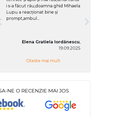
i s-a făcut rău,doamna ghid Mihaela
Lupu a reacționat bine și
prompt,ambul...
Elena Gratiela Iordănescu
,
19.09.2025
Don Co
Citeste mai mult
Citeste
SA-NE O RECENZIE MAI JOS