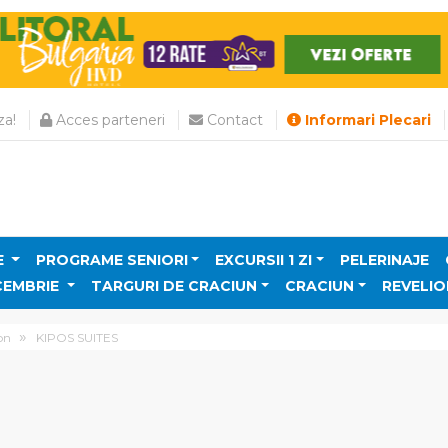
a!
Acces parteneri
Contact
Informari Plecari
E
PROGRAME SENIORI
EXCURSII 1 ZI
PELERINAJE
CEMBRIE
TARGURI DE CRACIUN
CRACIUN
REVELIO
on
KIPOS SUITES