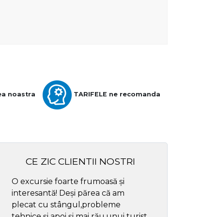
ea noastra
TARIFELE ne recomanda
CE ZIC CLIENTII NOSTRI
O excursie foarte frumoasă și
Cel mai bun ghid
interesantă! Deși părea că am
respectul
plecat cu stângul,probleme
tehnice și apoi și mai rău,unui turist