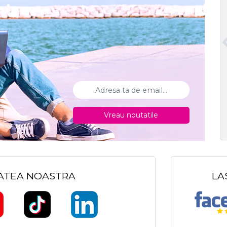
Vreau noutatile
TATEA NOASTRA
LA