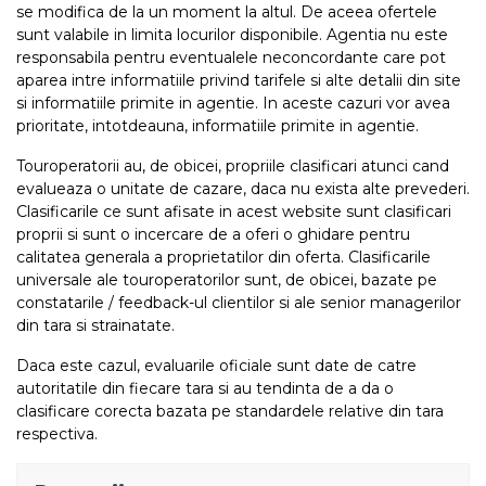
se modifica de la un moment la altul. De aceea ofertele
sunt valabile in limita locurilor disponibile. Agentia nu este
responsabila pentru eventualele neconcordante care pot
aparea intre informatiile privind tarifele si alte detalii din site
si informatiile primite in agentie. In aceste cazuri vor avea
prioritate, intotdeauna, informatiile primite in agentie.
Touroperatorii au, de obicei, propriile clasificari atunci cand
evalueaza o unitate de cazare, daca nu exista alte prevederi.
Clasificarile ce sunt afisate in acest website sunt clasificari
proprii si sunt o incercare de a oferi o ghidare pentru
calitatea generala a proprietatilor din oferta. Clasificarile
universale ale touroperatorilor sunt, de obicei, bazate pe
constatarile / feedback-ul clientilor si ale senior managerilor
din tara si strainatate.
Daca este cazul, evaluarile oficiale sunt date de catre
autoritatile din fiecare tara si au tendinta de a da o
clasificare corecta bazata pe standardele relative din tara
respectiva.