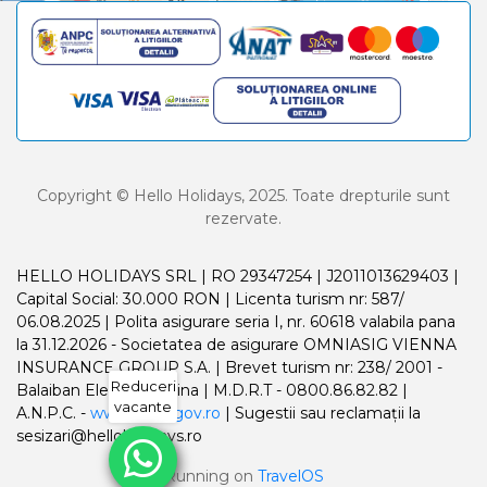
Copyright © Hello Holidays, 2025. Toate drepturile sunt
rezervate.
HELLO HOLIDAYS SRL | RO 29347254 | J2011013629403 |
Capital Social: 30.000 RON | Licenta turism nr: 587/
06.08.2025 | Polita asigurare seria I, nr. 60618 valabila pana
la 31.12.2026 - Societatea de asigurare OMNIASIG VIENNA
INSURANCE GROUP S.A. | Brevet turism nr: 238/ 2001 -
Reduceri
Balaiban Elena Madalina | M.D.R.T - 0800.86.82.82 |
vacante
A.N.P.C. -
www.anpc.gov.ro
| Sugestii sau reclamații la
sesizari@helloholidays.ro
Running on
TravelOS