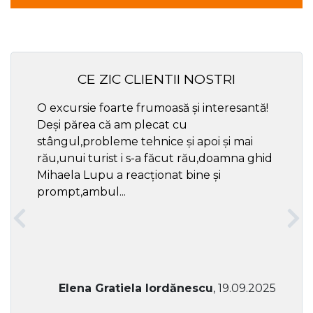
CE ZIC CLIENTII NOSTRI
O excursie foarte frumoasă și interesantă!
Cel ma
Deși părea că am plecat cu
respec
stângul,probleme tehnice și apoi și mai
rău,unui turist i s-a făcut rău,doamna ghid
Mihaela Lupu a reacționat bine și
prompt,ambul...
Elena Gratiela Iordănescu
, 19.09.2025