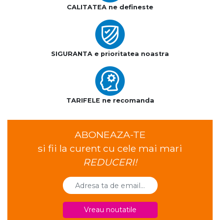
CALITATEA ne defineste
SIGURANTA e prioritatea noastra
TARIFELE ne recomanda
ABONEAZA-TE
si fii la curent cu cele mai mari
REDUCERI!
Vreau noutatile