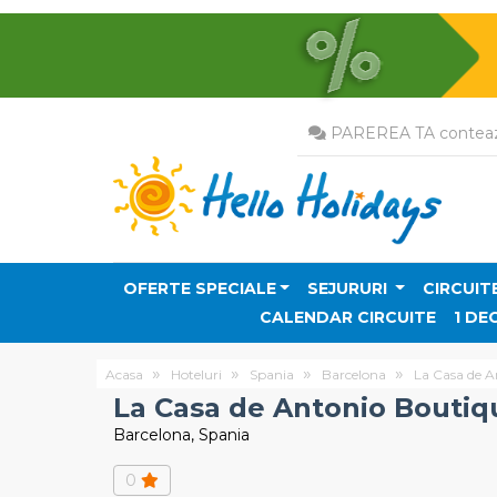
PAREREA TA conteaz
OFERTE SPECIALE
SEJURURI
CIRCUIT
CALENDAR CIRCUITE
1 DE
Acasa
Hoteluri
Spania
Barcelona
La Casa de 
La Casa de Antonio Bouti
Barcelona, Spania
0