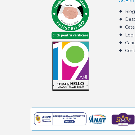
AGENT
Blog
Desp
Cata
Logi
Cari
Cont