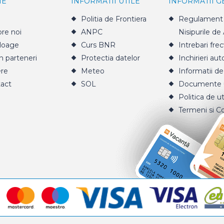
IE
INFORMATII UTILE
INFORMATII 
Politia de Frontiera
Regulament 
re noi
ANPC
Nisipurile de
loage
Curs BNR
Intrebari fre
n parteneri
Protectia datelor
Inchirieri aut
ere
Meteo
Informatii de
act
SOL
Documente u
Politica de ut
Termeni si Co