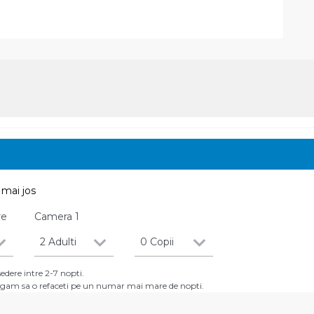
mai jos
re
Camera
1
2 Adulti
0 Copii
dere intre 2-7 nopti.
 rugam sa o refaceti pe un numar mai mare de nopti.