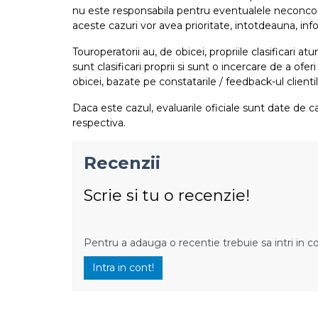
nu este responsabila pentru eventualele neconcordant
aceste cazuri vor avea prioritate, intotdeauna, info
Touroperatorii au, de obicei, propriile clasificari 
sunt clasificari proprii si sunt o incercare de a ofer
obicei, bazate pe constatarile / feedback-ul clientil
Daca este cazul, evaluarile oficiale sunt date de ca
respectiva.
Recenzii
Scrie si tu o recenzie!
Pentru a adauga o recentie trebuie sa intri in c
Intra in cont!