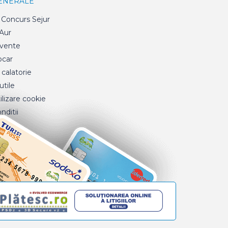
GENERALE
Concurs Sejur
 Aur
cvente
ocar
 calatorie
tile
ilizare cookie
nditii