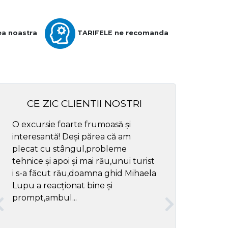
ea noastra
TARIFELE ne recomanda
CE ZIC CLIENTII NOSTRI
O excursie foarte frumoasă și
Cel mai bun ghid
interesantă! Deși părea că am
respectul
plecat cu stângul,probleme
tehnice și apoi și mai rău,unui turist
i s-a făcut rău,doamna ghid Mihaela
Lupu a reacționat bine și
prompt,ambul...