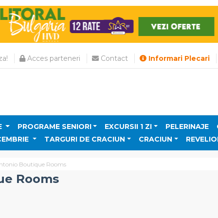
a!
Acces parteneri
Contact
Informari Plecari
E
PROGRAME SENIORI
EXCURSII 1 ZI
PELERINAJE
CEMBRIE
TARGURI DE CRACIUN
CRACIUN
REVELIO
Antonio Boutique Rooms
que Rooms