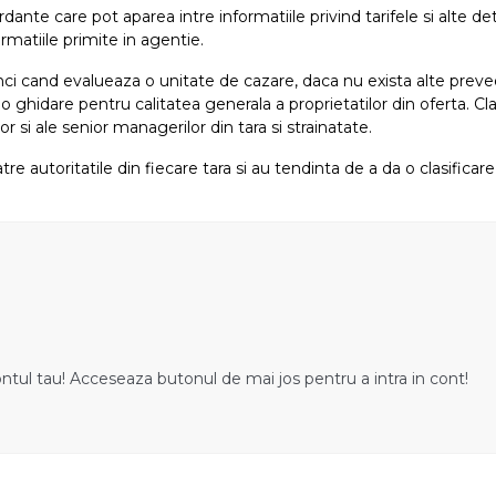
e care pot aparea intre informatiile privind tarifele si alte detali
rmatiile primite in agentie.
atunci cand evalueaza o unitate de cazare, daca nu exista alte preved
i o ghidare pentru calitatea generala a proprietatilor din oferta. Cla
or si ale senior managerilor din tara si strainatate.
tre autoritatile din fiecare tara si au tendinta de a da o clasifica
ontul tau! Acceseaza butonul de mai jos pentru a intra in cont!