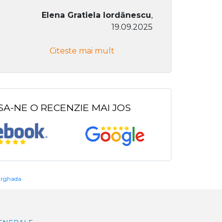
Elena Gratiela Iordănescu
,
19.09.2025
Don Co
Citeste mai mult
Citeste
SA-NE O RECENZIE MAI JOS
urghada