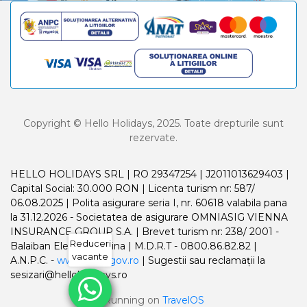
Copyright © Hello Holidays, 2025. Toate drepturile sunt
rezervate.
HELLO HOLIDAYS SRL | RO 29347254 | J2011013629403 |
Capital Social: 30.000 RON | Licenta turism nr: 587/
06.08.2025 | Polita asigurare seria I, nr. 60618 valabila pana
la 31.12.2026 - Societatea de asigurare OMNIASIG VIENNA
INSURANCE GROUP S.A. | Brevet turism nr: 238/ 2001 -
Reduceri
Balaiban Elena Madalina | M.D.R.T - 0800.86.82.82 |
vacante
A.N.P.C. -
www.anpc.gov.ro
| Sugestii sau reclamații la
sesizari@helloholidays.ro
Running on
TravelOS