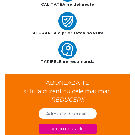
CALITATEA ne defineste
SIGURANTA e prioritatea noastra
TARIFELE ne recomanda
ABONEAZA-TE
si fii la curent cu cele mai mari
REDUCERI!
Vreau noutatile