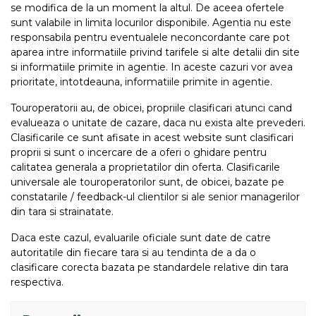
se modifica de la un moment la altul. De aceea ofertele
sunt valabile in limita locurilor disponibile. Agentia nu este
responsabila pentru eventualele neconcordante care pot
aparea intre informatiile privind tarifele si alte detalii din site
si informatiile primite in agentie. In aceste cazuri vor avea
prioritate, intotdeauna, informatiile primite in agentie.
Touroperatorii au, de obicei, propriile clasificari atunci cand
evalueaza o unitate de cazare, daca nu exista alte prevederi.
Clasificarile ce sunt afisate in acest website sunt clasificari
proprii si sunt o incercare de a oferi o ghidare pentru
calitatea generala a proprietatilor din oferta. Clasificarile
universale ale touroperatorilor sunt, de obicei, bazate pe
constatarile / feedback-ul clientilor si ale senior managerilor
din tara si strainatate.
Daca este cazul, evaluarile oficiale sunt date de catre
autoritatile din fiecare tara si au tendinta de a da o
clasificare corecta bazata pe standardele relative din tara
respectiva.