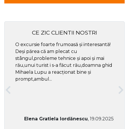
CE ZIC CLIENTII NOSTRI
O excursie foarte frumoasă și interesantă!
Cel ma
Deși părea că am plecat cu
respec
stângul,probleme tehnice și apoi și mai
rău,unui turist i s-a făcut rău,doamna ghid
Mihaela Lupu a reacționat bine și
prompt,ambul...
Elena Gratiela Iordănescu
, 19.09.2025