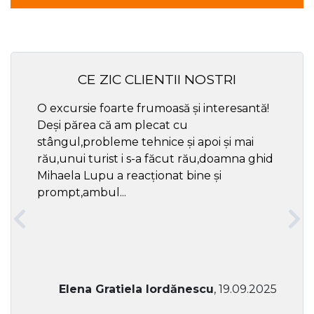
CE ZIC CLIENTII NOSTRI
O excursie foarte frumoasă și interesantă!
Cel ma
Deși părea că am plecat cu
respec
stângul,probleme tehnice și apoi și mai
rău,unui turist i s-a făcut rău,doamna ghid
Mihaela Lupu a reacționat bine și
prompt,ambul...
Elena Gratiela Iordănescu
, 19.09.2025