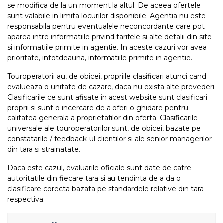
se modifica de la un moment la altul. De aceea ofertele
sunt valabile in limita locurilor disponibile. Agentia nu este
responsabila pentru eventualele neconcordante care pot
aparea intre informatiile privind tarifele si alte detalii din site
si informatiile primite in agentie. In aceste cazuri vor avea
prioritate, intotdeauna, informatiile primite in agentie.
Touroperatorii au, de obicei, propriile clasificari atunci cand
evalueaza o unitate de cazare, daca nu exista alte prevederi.
Clasificarile ce sunt afisate in acest website sunt clasificari
proprii si sunt o incercare de a oferi o ghidare pentru
calitatea generala a proprietatilor din oferta. Clasificarile
universale ale touroperatorilor sunt, de obicei, bazate pe
constatarile / feedback-ul clientilor si ale senior managerilor
din tara si strainatate.
Daca este cazul, evaluarile oficiale sunt date de catre
autoritatile din fiecare tara si au tendinta de a da o
clasificare corecta bazata pe standardele relative din tara
respectiva.