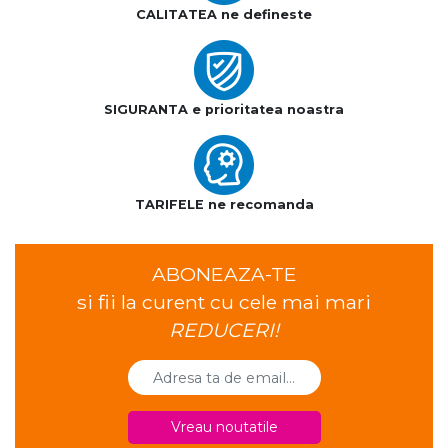
CALITATEA ne defineste
SIGURANTA e prioritatea noastra
TARIFELE ne recomanda
ABONEAZA-TE
si fii la curent cu cele mai mari
REDUCERI!
Vreau noutatile