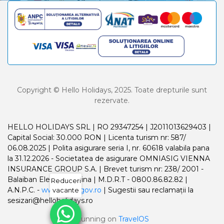
Copyright © Hello Holidays, 2025. Toate drepturile sunt
rezervate.
HELLO HOLIDAYS SRL | RO 29347254 | J2011013629403 |
Capital Social: 30.000 RON | Licenta turism nr: 587/
06.08.2025 | Polita asigurare seria I, nr. 60618 valabila pana
la 31.12.2026 - Societatea de asigurare OMNIASIG VIENNA
INSURANCE GROUP S.A. | Brevet turism nr: 238/ 2001 -
Balaiban Elena Madalina | M.D.R.T - 0800.86.82.82 |
Reduceri
A.N.P.C. -
www.anpc.gov.ro
| Sugestii sau reclamații la
vacante
sesizari@helloholidays.ro
Running on
TravelOS