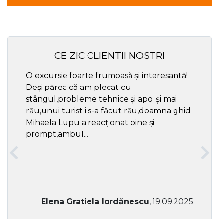
CE ZIC CLIENTII NOSTRI
O excursie foarte frumoasă și interesantă!
Cel ma
Deși părea că am plecat cu
respec
stângul,probleme tehnice și apoi și mai
rău,unui turist i s-a făcut rău,doamna ghid
Mihaela Lupu a reacționat bine și
prompt,ambul...
Elena Gratiela Iordănescu
, 19.09.2025