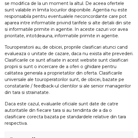
se modifica de la un moment la altul. De aceea ofertele
sunt valabile in limita locurilor disponibile. Agentia nu este
responsabila pentru eventualele neconcordante care pot
aparea intre informatiile privind tarifele si alte detalii din site
si informatiile primite in agentie. In aceste cazuri vor avea
prioritate, intotdeauna, informatiile primite in agentie.
Touroperatorii au, de obicei, propriile clasificari atunci cand
evalueaza o unitate de cazare, daca nu exista alte prevederi.
Clasificarile ce sunt afisate in acest website sunt clasificari
proprii si sunt o incercare de a oferi o ghidare pentru
calitatea generala a proprietatilor din oferta. Clasificarile
universale ale touroperatorilor sunt, de obicei, bazate pe
constatarile / feedback-ul clientilor si ale senior managerilor
din tara si strainatate.
Daca este cazul, evaluarile oficiale sunt date de catre
autoritatile din fiecare tara si au tendinta de a da o
clasificare corecta bazata pe standardele relative din tara
respectiva.