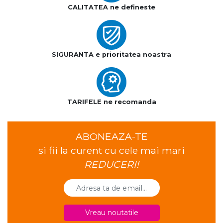
CALITATEA ne defineste
SIGURANTA e prioritatea noastra
TARIFELE ne recomanda
ABONEAZA-TE
si fii la curent cu cele mai mari
REDUCERI!
Vreau noutatile