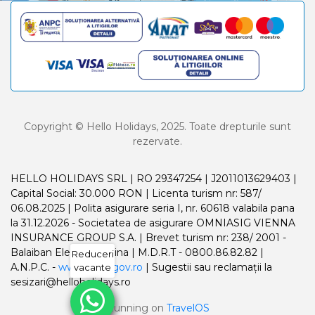
Copyright © Hello Holidays, 2025. Toate drepturile sunt
rezervate.
HELLO HOLIDAYS SRL | RO 29347254 | J2011013629403 |
Capital Social: 30.000 RON | Licenta turism nr: 587/
06.08.2025 | Polita asigurare seria I, nr. 60618 valabila pana
la 31.12.2026 - Societatea de asigurare OMNIASIG VIENNA
INSURANCE GROUP S.A. | Brevet turism nr: 238/ 2001 -
Balaiban Elena Madalina | M.D.R.T - 0800.86.82.82 |
Reduceri
A.N.P.C. -
www.anpc.gov.ro
| Sugestii sau reclamații la
vacante
sesizari@helloholidays.ro
Running on
TravelOS