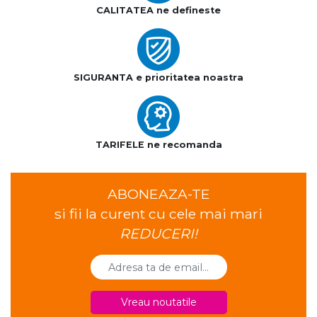
CALITATEA ne defineste
SIGURANTA e prioritatea noastra
TARIFELE ne recomanda
ABONEAZA-TE
si fii la curent cu cele mai mari
REDUCERI!
Vreau noutatile