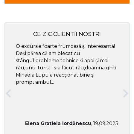
CE ZIC CLIENTII NOSTRI
O excursie foarte frumoasă și interesantă!
Cel ma
Deși părea că am plecat cu
respec
stângul,probleme tehnice și apoi și mai
rău,unui turist i s-a făcut rău,doamna ghid
Mihaela Lupu a reacționat bine și
prompt,ambul...
Elena Gratiela Iordănescu
, 19.09.2025