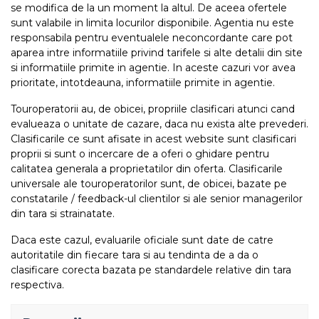
se modifica de la un moment la altul. De aceea ofertele
sunt valabile in limita locurilor disponibile. Agentia nu este
responsabila pentru eventualele neconcordante care pot
aparea intre informatiile privind tarifele si alte detalii din site
si informatiile primite in agentie. In aceste cazuri vor avea
prioritate, intotdeauna, informatiile primite in agentie.
Touroperatorii au, de obicei, propriile clasificari atunci cand
evalueaza o unitate de cazare, daca nu exista alte prevederi.
Clasificarile ce sunt afisate in acest website sunt clasificari
proprii si sunt o incercare de a oferi o ghidare pentru
calitatea generala a proprietatilor din oferta. Clasificarile
universale ale touroperatorilor sunt, de obicei, bazate pe
constatarile / feedback-ul clientilor si ale senior managerilor
din tara si strainatate.
Daca este cazul, evaluarile oficiale sunt date de catre
autoritatile din fiecare tara si au tendinta de a da o
clasificare corecta bazata pe standardele relative din tara
respectiva.