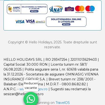
Copyright © Hello Holidays, 2025. Toate drepturile sunt
rezervate.
HELLO HOLIDAYS SRL | RO 29347254 | J2011013629403 |
Capital Social: 30.000 RON | Licenta turism nr: 587/
06.08.2025 | Polita asigurare seria I, nr. 60618 valabila pana
la 31.12.2026 - Societatea de asigurare OMNIASIG VIENNA
INSURANCE GROUP S.A. | Brevet turism nr: 238/ 2001 -
Reduceri
Balaiban Elena Madalina | M.D.R.T - 0800.86.82.82 |
vacante
A.N.P.C. -
www.anpc.gov.ro
| Sugestii sau reclamații la
sesizari@helloholidays.ro
Running on
TravelOS