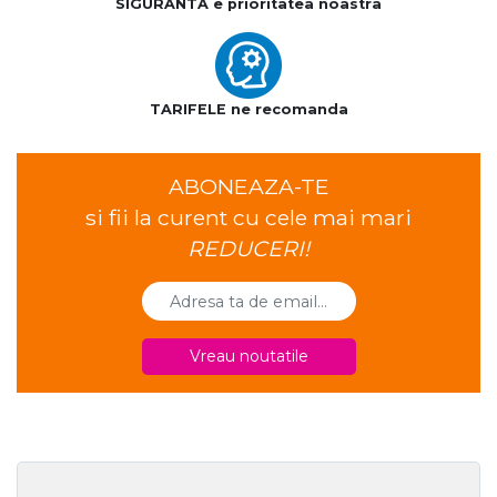
SIGURANTA e prioritatea noastra
TARIFELE ne recomanda
ABONEAZA-TE
si fii la curent cu cele mai mari
REDUCERI!
Vreau noutatile