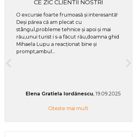
CE ZIC CLIENTII NOSTRI
O excursie foarte frumoasă și interesantă!
Cel ma
Deși părea că am plecat cu
respec
stângul,probleme tehnice și apoi și mai
rău,unui turist i s-a făcut rău,doamna ghid
Mihaela Lupu a reacționat bine și
prompt,ambul...
Elena Gratiela Iordănescu
, 19.09.2025
Citeste mai mult