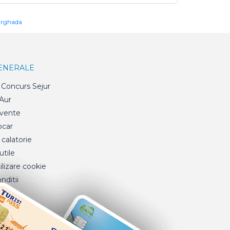
urghada
GENERALE
Concurs Sejur
 Aur
cvente
ocar
 calatorie
tile
ilizare cookie
nditii