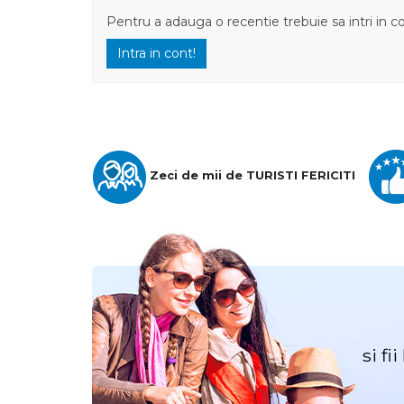
Pentru a adauga o recentie trebuie sa intri in c
Intra in cont!
Zeci de mii de TURISTI FERICITI
si fi