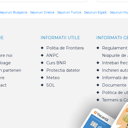
Sejururi Bulgaria
Sejururi Grecia
Sejururi Turcia
Sejururi Egipt
Sejururi H
IE
INFORMATII UTILE
INFORMATII 
Politia de Frontiera
Regulament 
re noi
ANPC
Nisipurile de
loage
Curs BNR
Intrebari fre
n parteneri
Protectia datelor
Inchirieri aut
ere
Meteo
Informatii de
act
SOL
Documente u
Politica de ut
Termeni si Co