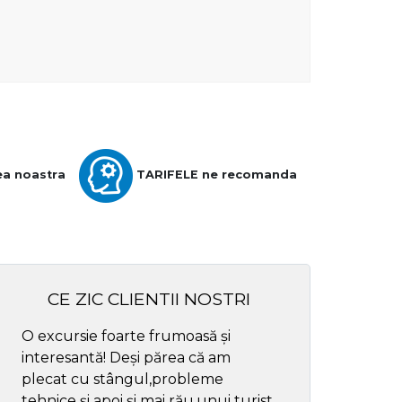
ea noastra
TARIFELE ne recomanda
CE ZIC CLIENTII NOSTRI
O excursie foarte frumoasă și
Cel mai bun ghid
interesantă! Deși părea că am
respectul
plecat cu stângul,probleme
tehnice și apoi și mai rău,unui turist