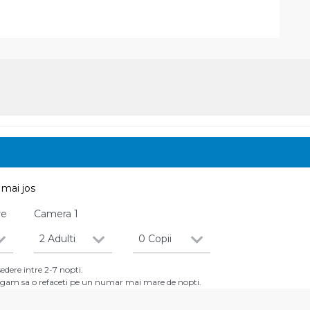
mai jos
re
Camera
1
2 Adulti
0 Copii
dere intre 2-7 nopti.
 rugam sa o refaceti pe un numar mai mare de nopti.