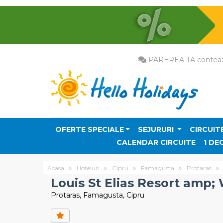
PAREREA TA conteaz
OFERTE SPECIALE
SEJURURI
CIRCUIT
CALENDAR CIRCUITE
1 DE
Acasa
Hoteluri
Cipru
Famagusta
Protaras
Louis St Elias Resort amp;
Protaras, Famagusta, Cipru