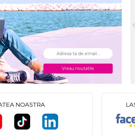
Vreau noutatile
TATEA NOASTRA
LA