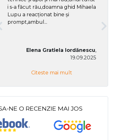
i s-a făcut rău,doamna ghid Mihaela
Lupu a reacționat bine și
prompt,ambul...
Elena Gratiela Iordănescu
,
19.09.2025
Don Co
Citeste mai mult
Citeste
SA-NE O RECENZIE MAI JOS