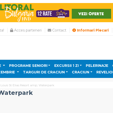
a!
Acces parteneri
Contact
Informari Plecari
E
PROGRAME SENIORI
EXCURSII 1 ZI
PELERINAJE
CEMBRIE
TARGURI DE CRACIUN
CRACIUN
REVELIO
Louis St Elias Resort amp; Waterpark
 Waterpark