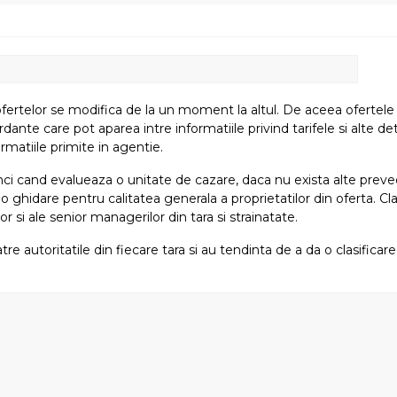
fertelor se modifica de la un moment la altul. De aceea ofertele su
e care pot aparea intre informatiile privind tarifele si alte detali
rmatiile primite in agentie.
atunci cand evalueaza o unitate de cazare, daca nu exista alte preved
i o ghidare pentru calitatea generala a proprietatilor din oferta. Cla
or si ale senior managerilor din tara si strainatate.
tre autoritatile din fiecare tara si au tendinta de a da o clasifica