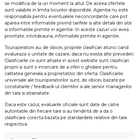
se modifica de la un moment la altul. De aceea ofertele
sunt valabile in limita locurilor disponibile. Agentia nu este
responsabila pentru eventualele neconcordante care pot
aparea intre informatiile privind tarifele si alte detalii din site
si informatiile primite in agentie. In aceste cazuri vor avea
prioritate, intotdeauna, informatiile primite in agentie.
Touroperatorii au, de obicei, propriile clasificari atunci cand
evalueaza o unitate de cazare, daca nu exista alte prevederi.
Clasificarile ce sunt afisate in acest website sunt clasificari
proprii si sunt o incercare de a oferi o ghidare pentru
calitatea generala a proprietatilor din oferta. Clasificarile
universale ale touroperatorilor sunt, de obicei, bazate pe
constatarile / feedback-ul clientilor si ale senior managerilor
din tara si strainatate.
Daca este cazul, evaluarile oficiale sunt date de catre
autoritatile din fiecare tara si au tendinta de a da o
clasificare corecta bazata pe standardele relative din tara
respectiva.