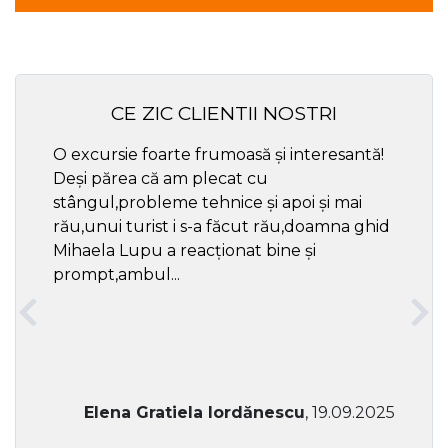
CE ZIC CLIENTII NOSTRI
O excursie foarte frumoasă și interesantă!
Cel ma
Deși părea că am plecat cu
respec
stângul,probleme tehnice și apoi și mai
rău,unui turist i s-a făcut rău,doamna ghid
Mihaela Lupu a reacționat bine și
prompt,ambul...
Elena Gratiela Iordănescu
, 19.09.2025