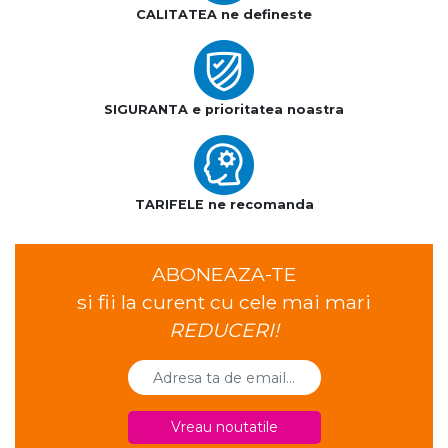
CALITATEA ne defineste
SIGURANTA e prioritatea noastra
TARIFELE ne recomanda
ABONEAZA-TE
si fii la curent cu cele mai mari
REDUCERI!
Vreau noutatile