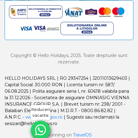
Copyright © Hello Holidays, 2025. Toate drepturile sunt
rezervate.
HELLO HOLIDAYS SRL | RO 29347254 | J2011013629403 |
Capital Social: 30.000 RON | Licenta turism nr: 587/
06.08.2025 | Polita asigurare seria I, nr. 60618 valabila pana
la 31.12.2026 - Societatea de asigurare OMNIASIG VIENNA
INSURANCE GROUP S.A. | Brevet turism nr: 238/ 2001 -
Reduceri
Balaiban Elena Madalina | M.D.R.T - 0800.86.82.82 |
vacante
A.N.P.C. -
www.anpc.gov.ro
| Sugestii sau reclamații la
sesizari@helloholidays.ro
Running on
TravelOS