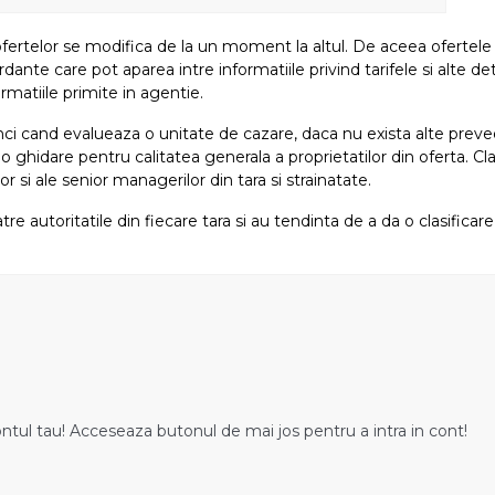
fertelor se modifica de la un moment la altul. De aceea ofertele su
e care pot aparea intre informatiile privind tarifele si alte detali
rmatiile primite in agentie.
atunci cand evalueaza o unitate de cazare, daca nu exista alte preved
i o ghidare pentru calitatea generala a proprietatilor din oferta. Cla
or si ale senior managerilor din tara si strainatate.
tre autoritatile din fiecare tara si au tendinta de a da o clasifica
ontul tau! Acceseaza butonul de mai jos pentru a intra in cont!