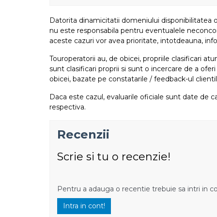
Datorita dinamicitatii domeniului disponibilitatea o
nu este responsabila pentru eventualele neconcordant
aceste cazuri vor avea prioritate, intotdeauna, info
Touroperatorii au, de obicei, propriile clasificari 
sunt clasificari proprii si sunt o incercare de a ofer
obicei, bazate pe constatarile / feedback-ul clientil
Daca este cazul, evaluarile oficiale sunt date de ca
respectiva.
Recenzii
Scrie si tu o recenzie!
Pentru a adauga o recentie trebuie sa intri in c
Intra in cont!