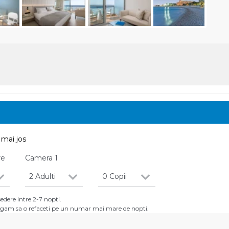
mai jos
re
Camera
1
2 Adulti
0 Copii
dere intre 2-7 nopti.
 rugam sa o refaceti pe un numar mai mare de nopti.