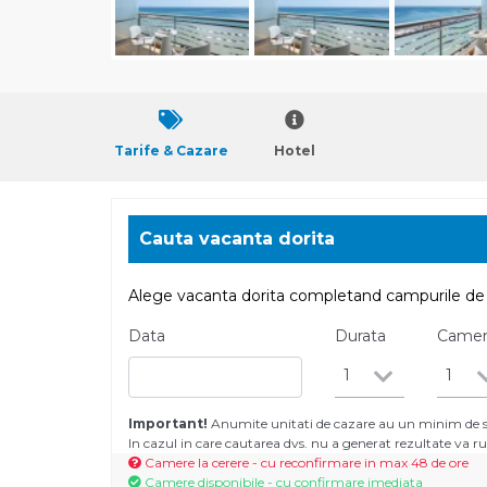
Tarife & Cazare
Hotel
Cauta vacanta dorita
Alege vacanta dorita completand campurile de 
Data
Durata
Came
1
1
Important!
Anumite unitati de cazare au un minim de se
In cazul in care cautarea dvs. nu a generat rezultate va
Camere la cerere - cu reconfirmare in max 48 de ore
Camere disponibile - cu confirmare imediata