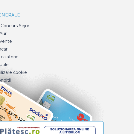
GENERALE
Concurs Sejur
 Aur
cvente
ocar
 calatorie
tile
ilizare cookie
nditii