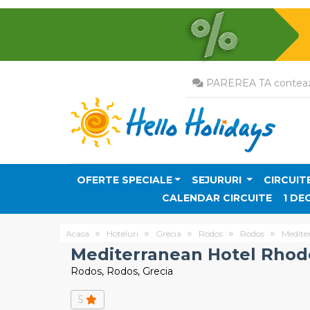
PAREREA TA conteaz
OFERTE SPECIALE
SEJURURI
CIRCUIT
CALENDAR CIRCUITE
1 DE
Acasa
Hoteluri
Grecia
Rodos
Rodos
Medite
Mediterranean Hotel Rhod
Rodos, Rodos, Grecia
5