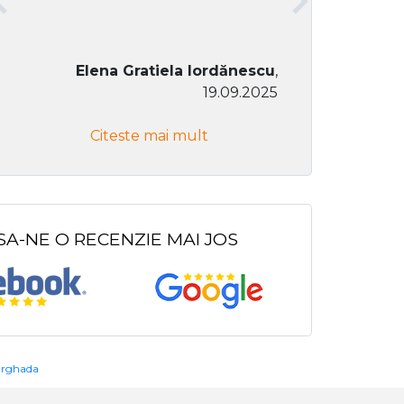
Elena Gratiela Iordănescu
,
19.09.2025
Don Co
Citeste mai mult
Citeste
SA-NE O RECENZIE MAI JOS
urghada