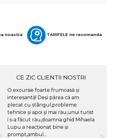
ea noastra
TARIFELE ne recomanda
CE ZIC CLIENTII NOSTRI
O excursie foarte frumoasă și
Cel mai bun ghid
interesantă! Deși părea că am
respectul
plecat cu stângul,probleme
tehnice și apoi și mai rău,unui turist
i s-a făcut rău,doamna ghid Mihaela
Lupu a reacționat bine și
prompt,ambul...