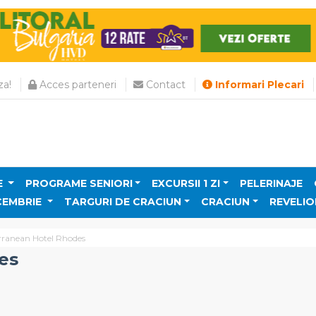
a!
Acces parteneri
Contact
Informari Plecari
E
PROGRAME SENIORI
EXCURSII 1 ZI
PELERINAJE
CEMBRIE
TARGURI DE CRACIUN
CRACIUN
REVELIO
rranean Hotel Rhodes
es