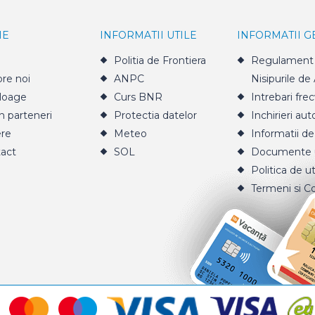
IE
INFORMATII UTILE
INFORMATII 
Politia de Frontiera
Regulament 
re noi
ANPC
Nisipurile de
loage
Curs BNR
Intrebari fre
n parteneri
Protectia datelor
Inchirieri aut
ere
Meteo
Informatii de
act
SOL
Documente u
Politica de ut
Termeni si Co