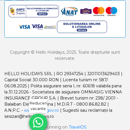
Copyright © Hello Holidays, 2025. Toate drepturile sunt
rezervate.
HELLO HOLIDAYS SRL | RO 29347254 | J2011013629403 |
Capital Social: 30.000 RON | Licenta turism nr: 587/
06.08.2025 | Polita asigurare seria I, nr. 60618 valabila pana
la 31.12.2026 - Societatea de asigurare OMNIASIG VIENNA
INSURANCE GROUP S.A. | Brevet turism nr: 238/ 2001 -
Reduceri
Balaiban Elena Madalina | M.D.R.T - 0800.86.82.82 |
vacante
A.N.P.C. -
www.anpc.gov.ro
| Sugestii sau reclamații la
sesizari@helloholidays.ro
Running on
TravelOS