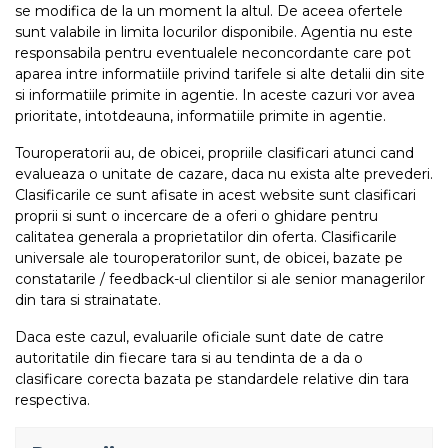
se modifica de la un moment la altul. De aceea ofertele
sunt valabile in limita locurilor disponibile. Agentia nu este
responsabila pentru eventualele neconcordante care pot
aparea intre informatiile privind tarifele si alte detalii din site
si informatiile primite in agentie. In aceste cazuri vor avea
prioritate, intotdeauna, informatiile primite in agentie.
Touroperatorii au, de obicei, propriile clasificari atunci cand
evalueaza o unitate de cazare, daca nu exista alte prevederi.
Clasificarile ce sunt afisate in acest website sunt clasificari
proprii si sunt o incercare de a oferi o ghidare pentru
calitatea generala a proprietatilor din oferta. Clasificarile
universale ale touroperatorilor sunt, de obicei, bazate pe
constatarile / feedback-ul clientilor si ale senior managerilor
din tara si strainatate.
Daca este cazul, evaluarile oficiale sunt date de catre
autoritatile din fiecare tara si au tendinta de a da o
clasificare corecta bazata pe standardele relative din tara
respectiva.