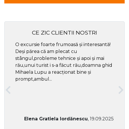
CE ZIC CLIENTII NOSTRI
O excursie foarte frumoasă și interesantă!
Cel ma
Deși părea că am plecat cu
respec
stângul,probleme tehnice și apoi și mai
rău,unui turist i s-a făcut rău,doamna ghid
Mihaela Lupu a reacționat bine și
prompt,ambul...
Elena Gratiela Iordănescu
, 19.09.2025