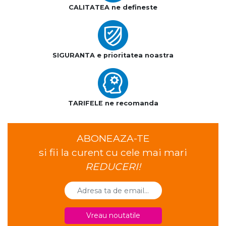
CALITATEA ne defineste
SIGURANTA e prioritatea noastra
TARIFELE ne recomanda
ABONEAZA-TE
si fii la curent cu cele mai mari
REDUCERI!
Vreau noutatile