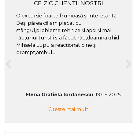
CE ZIC CLIENTII NOSTRI
O excursie foarte frumoasă și interesantă!
Cel ma
Deși părea că am plecat cu
respec
stângul,probleme tehnice și apoi și mai
rău,unui turist i s-a făcut rău,doamna ghid
Mihaela Lupu a reacționat bine și
prompt,ambul...
Elena Gratiela Iordănescu
, 19.09.2025
Citeste mai mult