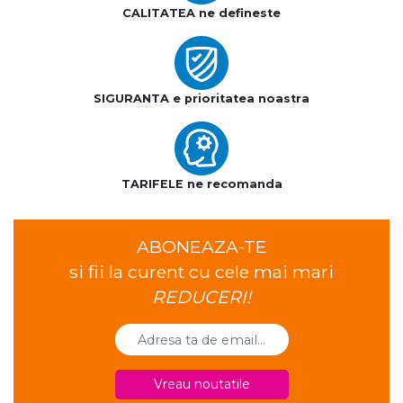
CALITATEA ne defineste
SIGURANTA e prioritatea noastra
TARIFELE ne recomanda
ABONEAZA-TE
si fii la curent cu cele mai mari
REDUCERI!
Vreau noutatile