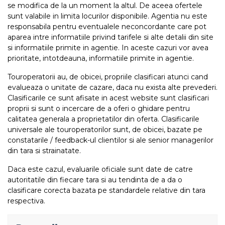
se modifica de la un moment la altul. De aceea ofertele
sunt valabile in limita locurilor disponibile. Agentia nu este
responsabila pentru eventualele neconcordante care pot
aparea intre informatiile privind tarifele si alte detalii din site
si informatiile primite in agentie. In aceste cazuri vor avea
prioritate, intotdeauna, informatiile primite in agentie.
Touroperatorii au, de obicei, propriile clasificari atunci cand
evalueaza o unitate de cazare, daca nu exista alte prevederi.
Clasificarile ce sunt afisate in acest website sunt clasificari
proprii si sunt o incercare de a oferi o ghidare pentru
calitatea generala a proprietatilor din oferta. Clasificarile
universale ale touroperatorilor sunt, de obicei, bazate pe
constatarile / feedback-ul clientilor si ale senior managerilor
din tara si strainatate.
Daca este cazul, evaluarile oficiale sunt date de catre
autoritatile din fiecare tara si au tendinta de a da o
clasificare corecta bazata pe standardele relative din tara
respectiva.