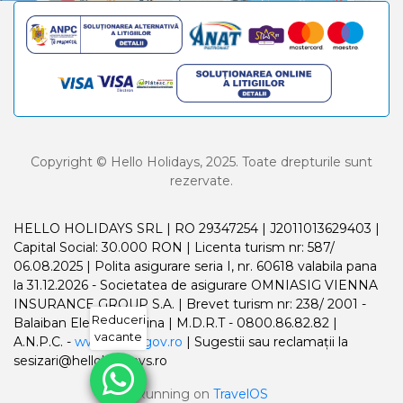
Copyright © Hello Holidays, 2025. Toate drepturile sunt
rezervate.
HELLO HOLIDAYS SRL | RO 29347254 | J2011013629403 |
Capital Social: 30.000 RON | Licenta turism nr: 587/
06.08.2025 | Polita asigurare seria I, nr. 60618 valabila pana
la 31.12.2026 - Societatea de asigurare OMNIASIG VIENNA
INSURANCE GROUP S.A. | Brevet turism nr: 238/ 2001 -
Reduceri
Balaiban Elena Madalina | M.D.R.T - 0800.86.82.82 |
vacante
A.N.P.C. -
www.anpc.gov.ro
| Sugestii sau reclamații la
sesizari@helloholidays.ro
Running on
TravelOS