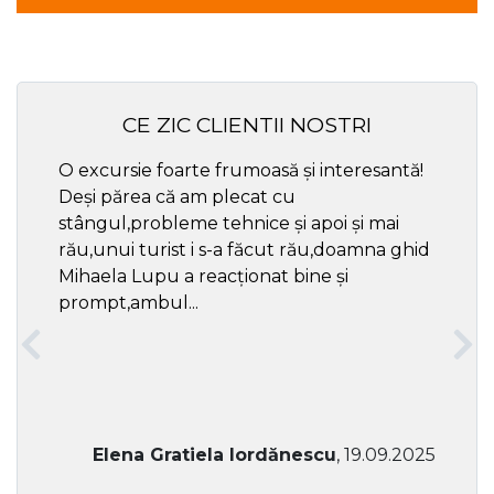
CE ZIC CLIENTII NOSTRI
O excursie foarte frumoasă și interesantă!
Cel ma
Deși părea că am plecat cu
respec
stângul,probleme tehnice și apoi și mai
rău,unui turist i s-a făcut rău,doamna ghid
Mihaela Lupu a reacționat bine și
prompt,ambul...
Elena Gratiela Iordănescu
, 19.09.2025