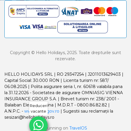
Copyright © Hello Holidays, 2025. Toate drepturile sunt
rezervate.
HELLO HOLIDAYS SRL | RO 29347254 | J2011013629403 |
Capital Social: 30.000 RON | Licenta turism nr: 587/
06.08.2025 | Polita asigurare seria I, nr. 60618 valabila pana
la 31.12.2026 - Societatea de asigurare OMNIASIG VIENNA
INSURANCE GROUP S.A. | Brevet turism nr: 238/ 2001 -
Balaiban Elena Madalina | M.D.R.T - 0800.86.82.82 |
Reduceri
A.N.P.C. -
www.anpc.gov.ro
| Sugestii sau reclamații la
vacante
sesizari@helloholidays.ro
Running on
TravelOS