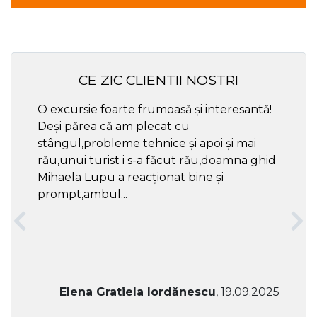
CE ZIC CLIENTII NOSTRI
O excursie foarte frumoasă și interesantă!
Cel ma
Deși părea că am plecat cu
respec
stângul,probleme tehnice și apoi și mai
rău,unui turist i s-a făcut rău,doamna ghid
Mihaela Lupu a reacționat bine și
prompt,ambul...
Elena Gratiela Iordănescu
, 19.09.2025