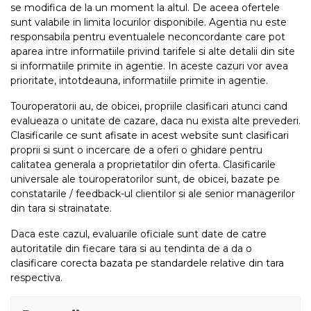
se modifica de la un moment la altul. De aceea ofertele
sunt valabile in limita locurilor disponibile. Agentia nu este
responsabila pentru eventualele neconcordante care pot
aparea intre informatiile privind tarifele si alte detalii din site
si informatiile primite in agentie. In aceste cazuri vor avea
prioritate, intotdeauna, informatiile primite in agentie.
Touroperatorii au, de obicei, propriile clasificari atunci cand
evalueaza o unitate de cazare, daca nu exista alte prevederi.
Clasificarile ce sunt afisate in acest website sunt clasificari
proprii si sunt o incercare de a oferi o ghidare pentru
calitatea generala a proprietatilor din oferta. Clasificarile
universale ale touroperatorilor sunt, de obicei, bazate pe
constatarile / feedback-ul clientilor si ale senior managerilor
din tara si strainatate.
Daca este cazul, evaluarile oficiale sunt date de catre
autoritatile din fiecare tara si au tendinta de a da o
clasificare corecta bazata pe standardele relative din tara
respectiva.