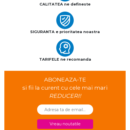
CALITATEA ne defineste
SIGURANTA e prioritatea noastra
TARIFELE ne recomanda
ABONEAZA-TE
si fii la curent cu cele mai mari
REDUCERI!
Vreau noutatile