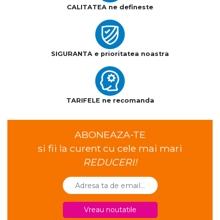
CALITATEA ne defineste
SIGURANTA e prioritatea noastra
TARIFELE ne recomanda
ABONEAZA-TE
si fii la curent cu cele mai mari
REDUCERI!
Vreau noutatile