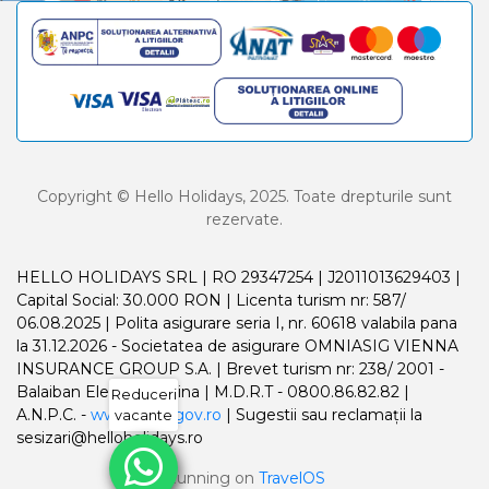
Copyright © Hello Holidays, 2025. Toate drepturile sunt
rezervate.
HELLO HOLIDAYS SRL | RO 29347254 | J2011013629403 |
Capital Social: 30.000 RON | Licenta turism nr: 587/
06.08.2025 | Polita asigurare seria I, nr. 60618 valabila pana
la 31.12.2026 - Societatea de asigurare OMNIASIG VIENNA
INSURANCE GROUP S.A. | Brevet turism nr: 238/ 2001 -
Balaiban Elena Madalina | M.D.R.T - 0800.86.82.82 |
Reduceri
A.N.P.C. -
www.anpc.gov.ro
| Sugestii sau reclamații la
vacante
sesizari@helloholidays.ro
Running on
TravelOS