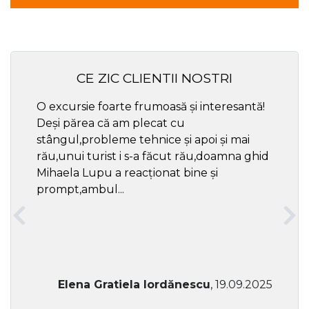
CE ZIC CLIENTII NOSTRI
O excursie foarte frumoasă și interesantă!
Cel ma
Deși părea că am plecat cu
respec
stângul,probleme tehnice și apoi și mai
rău,unui turist i s-a făcut rău,doamna ghid
Mihaela Lupu a reacționat bine și
prompt,ambul...
Elena Gratiela Iordănescu
, 19.09.2025