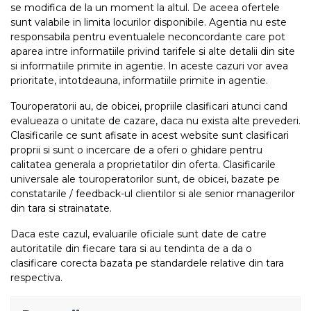
se modifica de la un moment la altul. De aceea ofertele
sunt valabile in limita locurilor disponibile. Agentia nu este
responsabila pentru eventualele neconcordante care pot
aparea intre informatiile privind tarifele si alte detalii din site
si informatiile primite in agentie. In aceste cazuri vor avea
prioritate, intotdeauna, informatiile primite in agentie.
Touroperatorii au, de obicei, propriile clasificari atunci cand
evalueaza o unitate de cazare, daca nu exista alte prevederi.
Clasificarile ce sunt afisate in acest website sunt clasificari
proprii si sunt o incercare de a oferi o ghidare pentru
calitatea generala a proprietatilor din oferta. Clasificarile
universale ale touroperatorilor sunt, de obicei, bazate pe
constatarile / feedback-ul clientilor si ale senior managerilor
din tara si strainatate.
Daca este cazul, evaluarile oficiale sunt date de catre
autoritatile din fiecare tara si au tendinta de a da o
clasificare corecta bazata pe standardele relative din tara
respectiva.