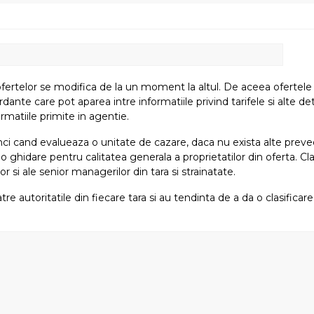
fertelor se modifica de la un moment la altul. De aceea ofertele su
e care pot aparea intre informatiile privind tarifele si alte detali
rmatiile primite in agentie.
atunci cand evalueaza o unitate de cazare, daca nu exista alte preved
i o ghidare pentru calitatea generala a proprietatilor din oferta. Cla
or si ale senior managerilor din tara si strainatate.
tre autoritatile din fiecare tara si au tendinta de a da o clasifica