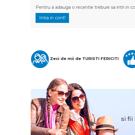
Pentru a adauga o recentie trebuie sa intri in c
Intra in cont!
Zeci de mii de TURISTI FERICITI
si fi