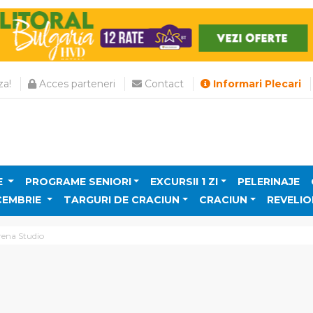
a!
Acces parteneri
Contact
Informari Plecari
E
PROGRAME SENIORI
EXCURSII 1 ZI
PELERINAJE
CEMBRIE
TARGURI DE CRACIUN
CRACIUN
REVELIO
rena Studio