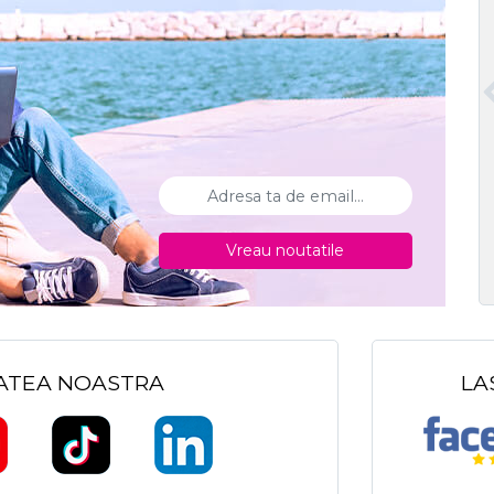
Vreau noutatile
TATEA NOASTRA
LA