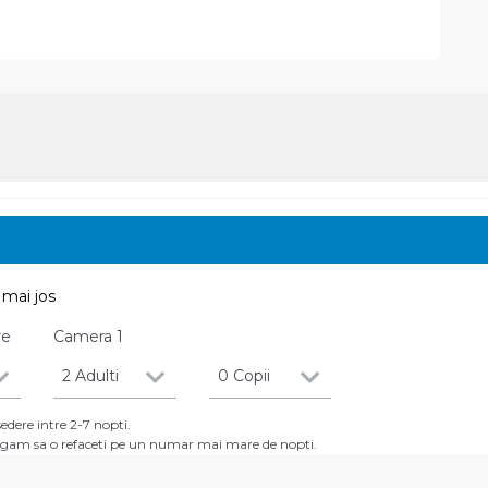
mai jos
re
Camera
1
2 Adulti
0 Copii
dere intre 2-7 nopti.
 rugam sa o refaceti pe un numar mai mare de nopti.