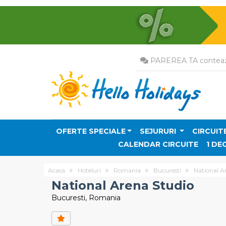
PAREREA TA conteaz
OFERTE SPECIALE
SEJURURI
CIRCUIT
CALENDAR CIRCUITE
1 DE
Acasa
Hoteluri
Romania
Bucuresti
National A
National Arena Studio
Bucuresti, Romania