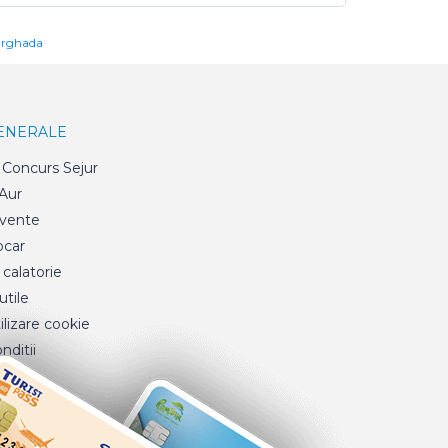
urghada
GENERALE
Concurs Sejur
 Aur
cvente
ocar
 calatorie
tile
ilizare cookie
nditii