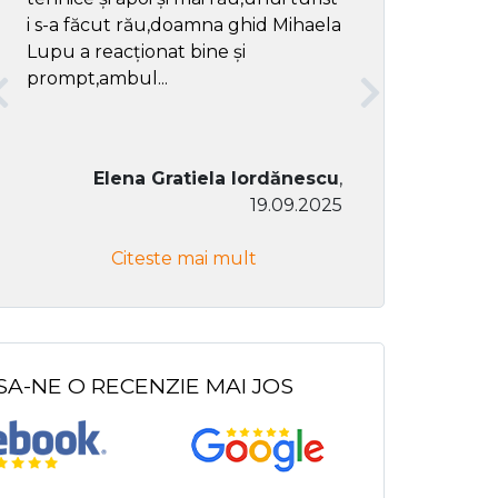
i s-a făcut rău,doamna ghid Mihaela
Lupu a reacționat bine și
prompt,ambul...
Elena Gratiela Iordănescu
,
19.09.2025
Don Co
Citeste mai mult
Citeste
SA-NE O RECENZIE MAI JOS