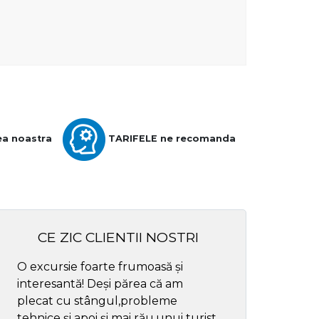
ea noastra
TARIFELE ne recomanda
CE ZIC CLIENTII NOSTRI
O excursie foarte frumoasă și
Cel mai bun ghid
interesantă! Deși părea că am
respectul
plecat cu stângul,probleme
tehnice și apoi și mai rău,unui turist