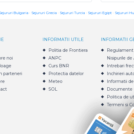
Sejururi Bulgaria
Sejururi Grecia
Sejururi Turcia
Sejururi Egipt
Sejururi H
IE
INFORMATII UTILE
INFORMATII 
Politia de Frontiera
Regulament 
re noi
ANPC
Nisipurile de
loage
Curs BNR
Intrebari fre
n parteneri
Protectia datelor
Inchirieri aut
ere
Meteo
Informatii de
act
SOL
Documente u
Politica de ut
Termeni si Co