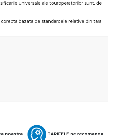
sificarile universale ale touroperatorilor sunt, de
re corecta bazata pe standardele relative din tara
ea noastra
TARIFELE ne recomanda