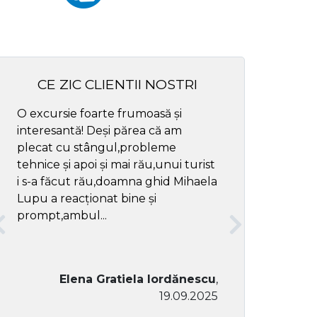
CE ZIC CLIENTII NOSTRI
O excursie foarte frumoasă și
Cel mai bun ghid
interesantă! Deși părea că am
respectul
plecat cu stângul,probleme
tehnice și apoi și mai rău,unui turist
i s-a făcut rău,doamna ghid Mihaela
Lupu a reacționat bine și
prompt,ambul...
Elena Gratiela Iordănescu
,
19.09.2025
Don Co