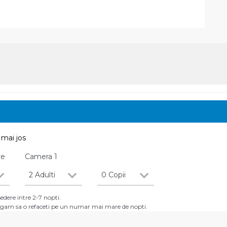
mai jos
re
Camera
1
2 Adulti
0 Copii
dere intre 2-7 nopti.
 rugam sa o refaceti pe un numar mai mare de nopti.