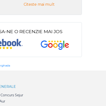
Citeste mai mult
Citeste
SA-NE O RECENZIE MAI JOS
urghada
GENERALE
Concurs Sejur
 Aur