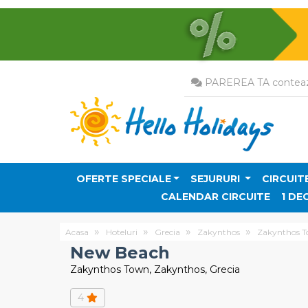
PAREREA TA conteaz
OFERTE SPECIALE
SEJURURI
CIRCUIT
CALENDAR CIRCUITE
1 DE
Acasa
Hoteluri
Grecia
Zakynthos
Zakynthos 
New Beach
Zakynthos Town, Zakynthos, Grecia
4