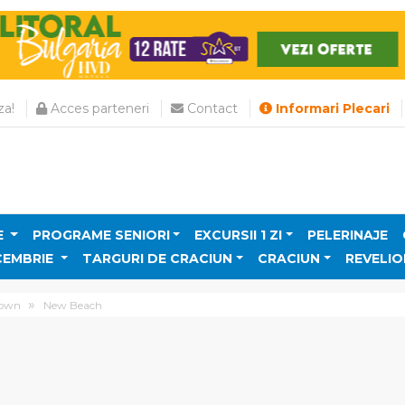
a!
Acces parteneri
Contact
Informari Plecari
E
PROGRAME SENIORI
EXCURSII 1 ZI
PELERINAJE
CEMBRIE
TARGURI DE CRACIUN
CRACIUN
REVELIO
Town
New Beach