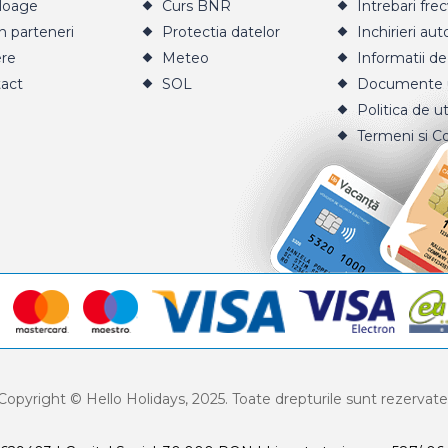
loage
Curs BNR
Intrebari fre
n parteneri
Protectia datelor
Inchirieri aut
ere
Meteo
Informatii de
act
SOL
Documente u
Politica de ut
Termeni si Co
Copyright © Hello Holidays, 2025. Toate drepturile sunt rezervate