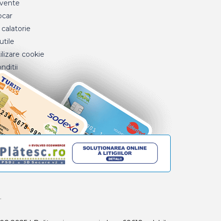
cvente
ocar
 calatorie
tile
ilizare cookie
nditii
.