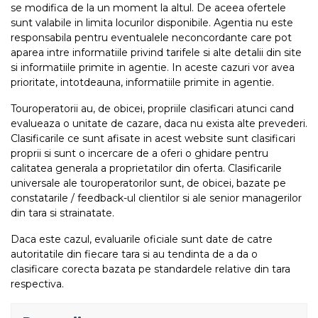
se modifica de la un moment la altul. De aceea ofertele
sunt valabile in limita locurilor disponibile. Agentia nu este
responsabila pentru eventualele neconcordante care pot
aparea intre informatiile privind tarifele si alte detalii din site
si informatiile primite in agentie. In aceste cazuri vor avea
prioritate, intotdeauna, informatiile primite in agentie.
Touroperatorii au, de obicei, propriile clasificari atunci cand
evalueaza o unitate de cazare, daca nu exista alte prevederi.
Clasificarile ce sunt afisate in acest website sunt clasificari
proprii si sunt o incercare de a oferi o ghidare pentru
calitatea generala a proprietatilor din oferta. Clasificarile
universale ale touroperatorilor sunt, de obicei, bazate pe
constatarile / feedback-ul clientilor si ale senior managerilor
din tara si strainatate.
Daca este cazul, evaluarile oficiale sunt date de catre
autoritatile din fiecare tara si au tendinta de a da o
clasificare corecta bazata pe standardele relative din tara
respectiva.