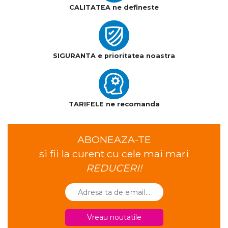
CALITATEA ne defineste
SIGURANTA e prioritatea noastra
TARIFELE ne recomanda
ABONEAZA-TE
si fii la curent cu cele mai mari
REDUCERI!
Vreau noutatile