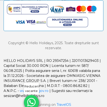
Copyright © Hello Holidays, 2025. Toate drepturile sunt
rezervate.
HELLO HOLIDAYS SRL | RO 29347254 | J2011013629403 |
Capital Social: 30.000 RON | Licenta turism nr: 587/
06.08.2025 | Polita asigurare seria I, nr. 60618 valabila pana
la 31.12.2026 - Societatea de asigurare OMNIASIG VIENNA
INSURANCE GROUP S.A. | Brevet turism nr: 238/ 2001 -
Balaiban Elena Madalina | M.D.R.T - 0800.86.82.82 |
Reduceri
A.N.P.C. -
www.anpc.gov.ro
| Sugestii sau reclamații la
vacante
sesizari@helloholidays.ro
Running on
TravelOS