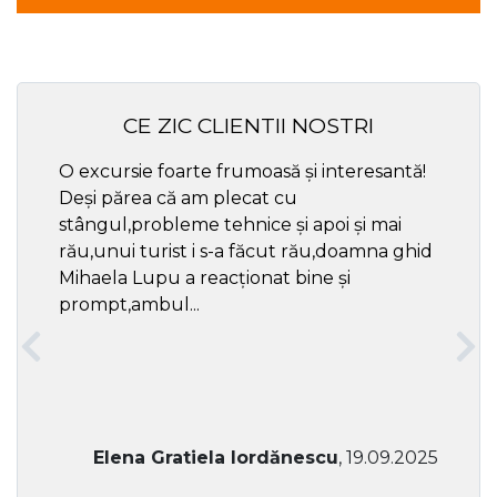
CE ZIC CLIENTII NOSTRI
O excursie foarte frumoasă și interesantă!
Cel ma
Deși părea că am plecat cu
respec
stângul,probleme tehnice și apoi și mai
rău,unui turist i s-a făcut rău,doamna ghid
Mihaela Lupu a reacționat bine și
prompt,ambul...
Elena Gratiela Iordănescu
, 19.09.2025