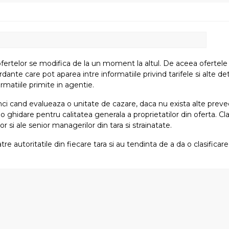
fertelor se modifica de la un moment la altul. De aceea ofertele su
e care pot aparea intre informatiile privind tarifele si alte detali
rmatiile primite in agentie.
atunci cand evalueaza o unitate de cazare, daca nu exista alte preved
i o ghidare pentru calitatea generala a proprietatilor din oferta. Cla
or si ale senior managerilor din tara si strainatate.
tre autoritatile din fiecare tara si au tendinta de a da o clasifica