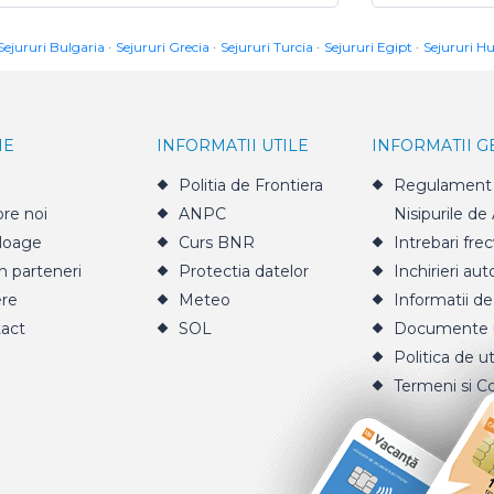
Sejururi Bulgaria
Sejururi Grecia
Sejururi Turcia
Sejururi Egipt
Sejururi H
IE
INFORMATII UTILE
INFORMATII 
Politia de Frontiera
Regulament 
re noi
ANPC
Nisipurile de
loage
Curs BNR
Intrebari fre
n parteneri
Protectia datelor
Inchirieri aut
ere
Meteo
Informatii de
act
SOL
Documente u
Politica de ut
Termeni si Co