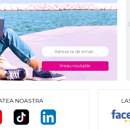
Vreau noutatile
TATEA NOASTRA
LA