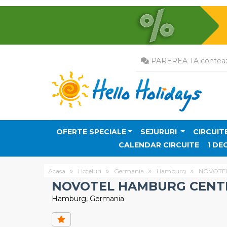
PAREREA TA conteaz
OFERTE SPECIALE
SEJURURI
CIRCUIT
CALENDAR CIRCUITE
1 DE
Acasa
Hoteluri
Germania
Hamburg
NOVOTEL
NOVOTEL HAMBURG CENT
Hamburg, Germania