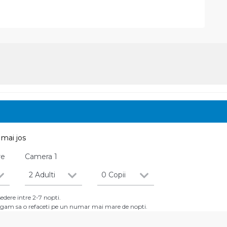
mai jos
re
Camera
1
2 Adulti
0 Copii
dere intre 2-7 nopti.
 rugam sa o refaceti pe un numar mai mare de nopti.