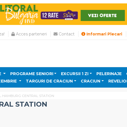
a!
Acces parteneri
Contact
Informari Plecari
E
PROGRAME SENIORI
EXCURSII 1 ZI
PELERINAJE
CEMBRIE
TARGURI DE CRACIUN
CRACIUN
REVELIO
 HAMBURG CENTRAL STATION
RAL STATION