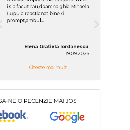
i s-a făcut rău,doamna ghid Mihaela
Lupu a reacționat bine și
prompt,ambul...
Elena Gratiela Iordănescu
,
19.09.2025
Don Co
Citeste mai mult
Citeste
SA-NE O RECENZIE MAI JOS