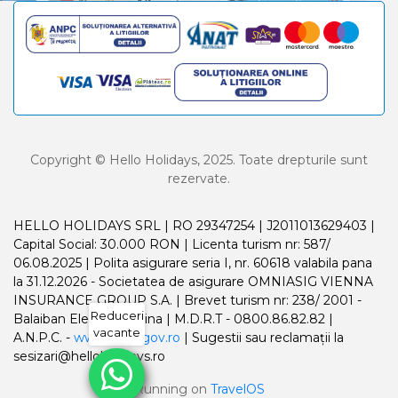
Copyright © Hello Holidays, 2025. Toate drepturile sunt
rezervate.
HELLO HOLIDAYS SRL | RO 29347254 | J2011013629403 |
Capital Social: 30.000 RON | Licenta turism nr: 587/
06.08.2025 | Polita asigurare seria I, nr. 60618 valabila pana
la 31.12.2026 - Societatea de asigurare OMNIASIG VIENNA
INSURANCE GROUP S.A. | Brevet turism nr: 238/ 2001 -
Reduceri
Balaiban Elena Madalina | M.D.R.T - 0800.86.82.82 |
vacante
A.N.P.C. -
www.anpc.gov.ro
| Sugestii sau reclamații la
sesizari@helloholidays.ro
Running on
TravelOS