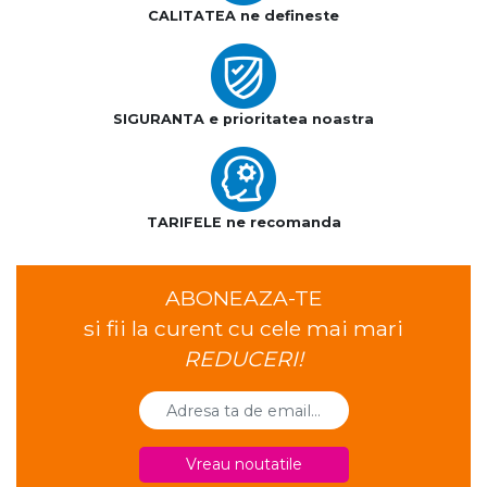
CALITATEA ne defineste
SIGURANTA e prioritatea noastra
TARIFELE ne recomanda
ABONEAZA-TE
si fii la curent cu cele mai mari
REDUCERI!
Vreau noutatile