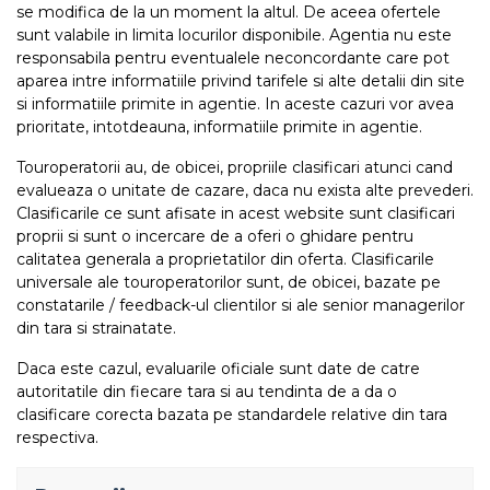
se modifica de la un moment la altul. De aceea ofertele
sunt valabile in limita locurilor disponibile. Agentia nu este
responsabila pentru eventualele neconcordante care pot
aparea intre informatiile privind tarifele si alte detalii din site
si informatiile primite in agentie. In aceste cazuri vor avea
prioritate, intotdeauna, informatiile primite in agentie.
Touroperatorii au, de obicei, propriile clasificari atunci cand
evalueaza o unitate de cazare, daca nu exista alte prevederi.
Clasificarile ce sunt afisate in acest website sunt clasificari
proprii si sunt o incercare de a oferi o ghidare pentru
calitatea generala a proprietatilor din oferta. Clasificarile
universale ale touroperatorilor sunt, de obicei, bazate pe
constatarile / feedback-ul clientilor si ale senior managerilor
din tara si strainatate.
Daca este cazul, evaluarile oficiale sunt date de catre
autoritatile din fiecare tara si au tendinta de a da o
clasificare corecta bazata pe standardele relative din tara
respectiva.