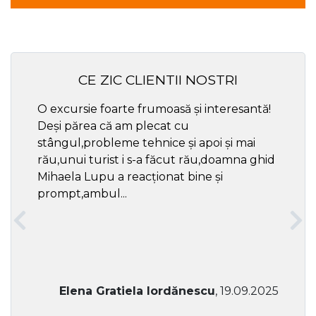
CE ZIC CLIENTII NOSTRI
O excursie foarte frumoasă și interesantă!
Cel ma
Deși părea că am plecat cu
respec
stângul,probleme tehnice și apoi și mai
rău,unui turist i s-a făcut rău,doamna ghid
Mihaela Lupu a reacționat bine și
prompt,ambul...
Elena Gratiela Iordănescu
, 19.09.2025