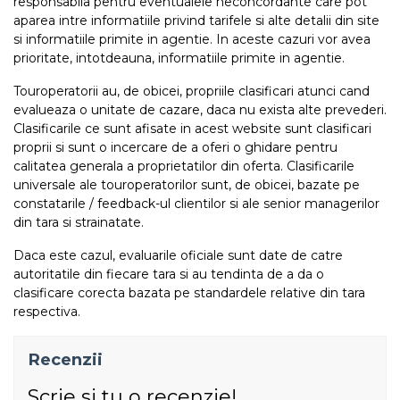
responsabila pentru eventualele neconcordante care pot
aparea intre informatiile privind tarifele si alte detalii din site
si informatiile primite in agentie. In aceste cazuri vor avea
prioritate, intotdeauna, informatiile primite in agentie.
Touroperatorii au, de obicei, propriile clasificari atunci cand
evalueaza o unitate de cazare, daca nu exista alte prevederi.
Clasificarile ce sunt afisate in acest website sunt clasificari
proprii si sunt o incercare de a oferi o ghidare pentru
calitatea generala a proprietatilor din oferta. Clasificarile
universale ale touroperatorilor sunt, de obicei, bazate pe
constatarile / feedback-ul clientilor si ale senior managerilor
din tara si strainatate.
Daca este cazul, evaluarile oficiale sunt date de catre
autoritatile din fiecare tara si au tendinta de a da o
clasificare corecta bazata pe standardele relative din tara
respectiva.
Recenzii
Scrie si tu o recenzie!