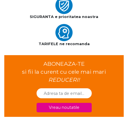
SIGURANTA e prioritatea noastra
TARIFELE ne recomanda
ABONEAZA-TE
si fii la curent cu cele mai mari
REDUCERI!
Vreau noutatile