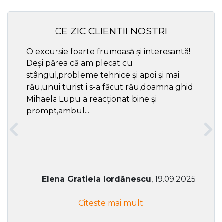
CE ZIC CLIENTII NOSTRI
O excursie foarte frumoasă și interesantă!
Cel ma
Deși părea că am plecat cu
respec
stângul,probleme tehnice și apoi și mai
rău,unui turist i s-a făcut rău,doamna ghid
Mihaela Lupu a reacționat bine și
prompt,ambul...
Elena Gratiela Iordănescu
, 19.09.2025
Citeste mai mult