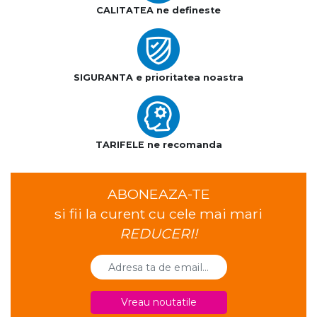
CALITATEA ne defineste
SIGURANTA e prioritatea noastra
TARIFELE ne recomanda
ABONEAZA-TE
si fii la curent cu cele mai mari
REDUCERI!
Vreau noutatile