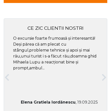
CE ZIC CLIENTII NOSTRI
O excursie foarte frumoasă și interesantă!
Cel ma
Deși părea că am plecat cu
respec
stângul,probleme tehnice și apoi și mai
rău,unui turist i s-a făcut rău,doamna ghid
Mihaela Lupu a reacționat bine și
prompt,ambul...
Elena Gratiela Iordănescu
, 19.09.2025