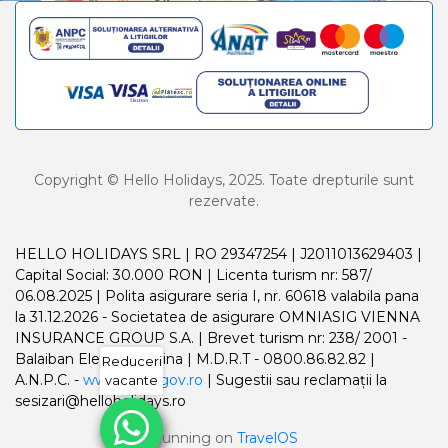
Copyright © Hello Holidays, 2025. Toate drepturile sunt
rezervate.
HELLO HOLIDAYS SRL | RO 29347254 | J2011013629403 |
Capital Social: 30.000 RON | Licenta turism nr: 587/
06.08.2025 | Polita asigurare seria I, nr. 60618 valabila pana
la 31.12.2026 - Societatea de asigurare OMNIASIG VIENNA
INSURANCE GROUP S.A. | Brevet turism nr: 238/ 2001 -
Balaiban Elena Madalina | M.D.R.T - 0800.86.82.82 |
Reduceri
A.N.P.C. -
www.anpc.gov.ro
| Sugestii sau reclamații la
vacante
sesizari@helloholidays.ro
Running on
TravelOS