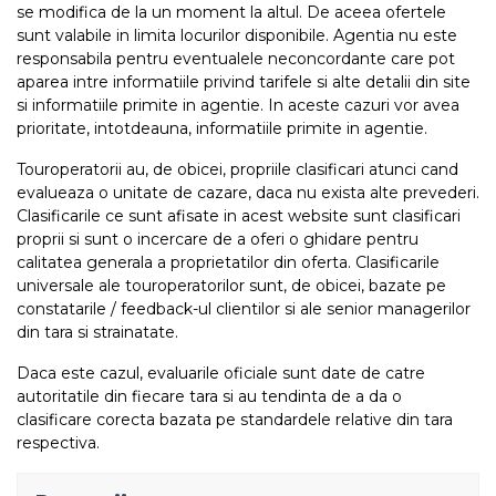
se modifica de la un moment la altul. De aceea ofertele
sunt valabile in limita locurilor disponibile. Agentia nu este
responsabila pentru eventualele neconcordante care pot
aparea intre informatiile privind tarifele si alte detalii din site
si informatiile primite in agentie. In aceste cazuri vor avea
prioritate, intotdeauna, informatiile primite in agentie.
Touroperatorii au, de obicei, propriile clasificari atunci cand
evalueaza o unitate de cazare, daca nu exista alte prevederi.
Clasificarile ce sunt afisate in acest website sunt clasificari
proprii si sunt o incercare de a oferi o ghidare pentru
calitatea generala a proprietatilor din oferta. Clasificarile
universale ale touroperatorilor sunt, de obicei, bazate pe
constatarile / feedback-ul clientilor si ale senior managerilor
din tara si strainatate.
Daca este cazul, evaluarile oficiale sunt date de catre
autoritatile din fiecare tara si au tendinta de a da o
clasificare corecta bazata pe standardele relative din tara
respectiva.